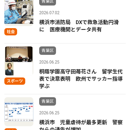
青葉区
2026.07.02
横浜市消防局 DXで救急活動円滑
に 医療機関とデータ共有
社会
青葉区
2026.06.25
桐蔭学園高守田苺花さん 留学生代
表で決意表明 欧州でサッカー指導
スポーツ
学ぶ
青葉区
2026.06.25
横浜市 児童虐待が最多更新 警察
からの通告が増加