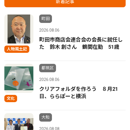
新着記事
町田
2026.08.06
町田市商店会連合会の会長に就任し
た 鈴木 創さん 鶴間在勤 51歳
人物風土記
都筑区
2026.08.06
クリアフォルダを作ろう ８月21
日、ららぽーと横浜
文化
大和
2026.08.08