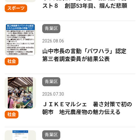
スト８ 創部53年目、掴んだ悲願
スポーツ
青葉区
2026.08.06
山中市長の言動「パワハラ」認定
第三者調査委員が結果公表
社会
青葉区
2026.07.30
ＪＩＫＥマルシェ 暑さ対策で初の
朝市 地元農産物の魅力伝える
社会
青葉区