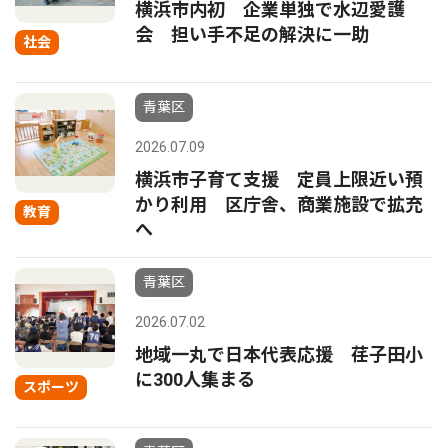
横浜市内初 企業単独で水辺愛護
会 担い手不足の解決に一助
社会
青葉区
2026.07.09
横浜市子育て支援 定員上限近い預
かり利用 区庁舎、商業施設で拡充
教育
へ
青葉区
2026.07.02
地域一丸で日本代表応援 荏子田小
に300人集まる
スポーツ