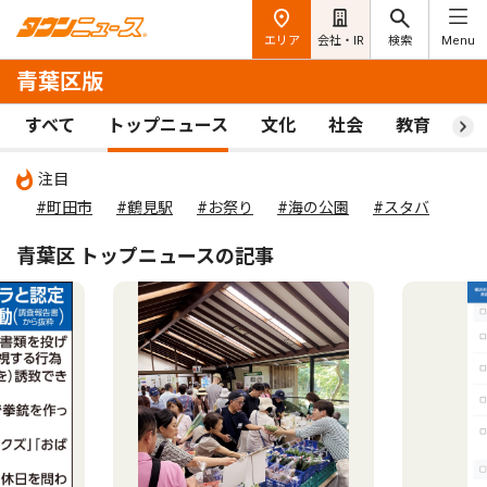
エリア
会社・IR
検索
Menu
青葉区版
すべて
トップニュース
文化
社会
教育
ス
注目
#町田市
#鶴見駅
#お祭り
#海の公園
#スタバ
青葉区 トップニュースの記事