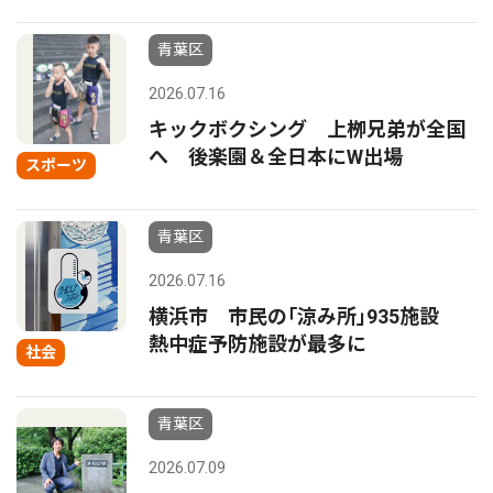
青葉区
2026.07.16
キックボクシング 上栁兄弟が全国
へ 後楽園＆全日本にW出場
スポーツ
青葉区
2026.07.16
横浜市 市民の｢涼み所｣935施設
熱中症予防施設が最多に
社会
青葉区
2026.07.09