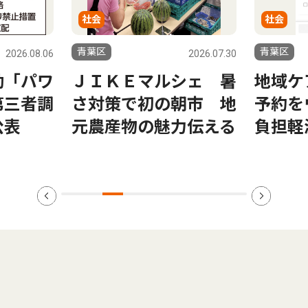
社会
文化
青葉区
青葉区
2026.07.30
2026.07.30
シェ 暑
地域ケアプラザ 貸室
国際交
朝市 地
予約をウェブで 市、
震工事
力伝える
負担軽減へ順次移行
月から