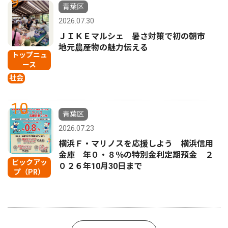
9
青葉区
2026.07.30
ＪＩＫＥマルシェ 暑さ対策で初の朝市
地元農産物の魅力伝える
トップニュ
ース
社会
10
青葉区
2026.07.23
横浜Ｆ・マリノスを応援しよう 横浜信用
金庫 年０・８％の特別金利定期預金 ２
ピックアッ
０２６年10月30日まで
プ（PR）