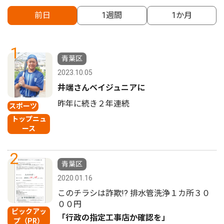
前日
1週間
1か月
1
青葉区
2023.10.05
井端さんベイジュニアに
昨年に続き２年連続
スポーツ
トップニュ
ース
2
青葉区
2020.01.16
このチラシは詐欺!? 排水管洗浄１カ所３０
００円
ピックアッ
「行政の指定工事店か確認を」
プ（PR）