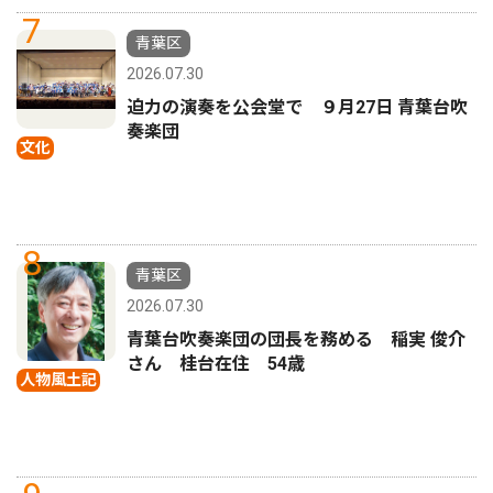
7
青葉区
2026.07.30
迫力の演奏を公会堂で ９月27日 青葉台吹
奏楽団
文化
8
青葉区
2026.07.30
青葉台吹奏楽団の団長を務める 稲実 俊介
さん 桂台在住 54歳
人物風土記