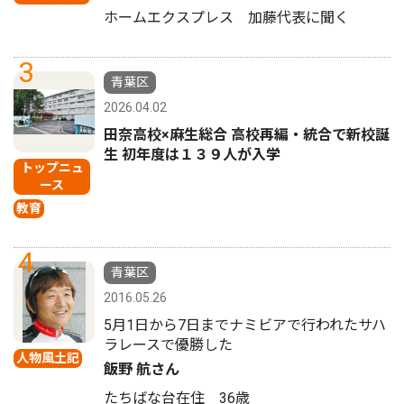
ホームエクスプレス 加藤代表に聞く
3
青葉区
2026.04.02
田奈高校×麻生総合 高校再編・統合で新校誕
生 初年度は１３９人が入学
トップニュ
ース
教育
4
青葉区
2016.05.26
5月1日から7日までナミビアで行われたサハ
ラレースで優勝した
人物風土記
飯野 航さん
たちばな台在住 36歳