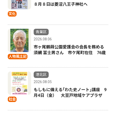
８月８日は菱沼八王子神社へ
文化
青葉区
2026.08.06
市ヶ尾鶴蒔公園愛護会の会長を務める
須網 冨士男さん 市ケ尾町在住 76歳
人物風土記
港北区
2026.08.05
もしもに備える｢わた史ノート｣講座 9
月4日（金） 大豆戸地域ケアプラザ
社会