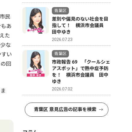
青葉区
市民
差別や偏見のない社会を目
指して！ 横浜市会議員
合もあ
田中ゆき
えた
2026.07.23
が少な
やすい
青葉区
市政報告 69 「クールシェ
との回
アスポット」で熱中症予防
を！ 横浜市会議員 田中
ゆき
2026.07.02
りま
青葉区 意見広告の記事を検索