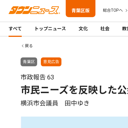
青葉区版
総合TOPへ
すべて
トップニュース
文化
社会
教
戻る
青葉区
意見広告
市政報告 63
市民ニーズを反映した公
横浜市会議員 田中ゆき