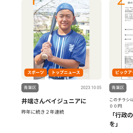
スポーツ
トップニュース
ピックア
6.07.23
青葉区
2023.10.05
青葉区
このチラシは
しよ
井端さんベイジュニアに
００円
・
昨年に続き２年連続
「行政の
 ２
を」