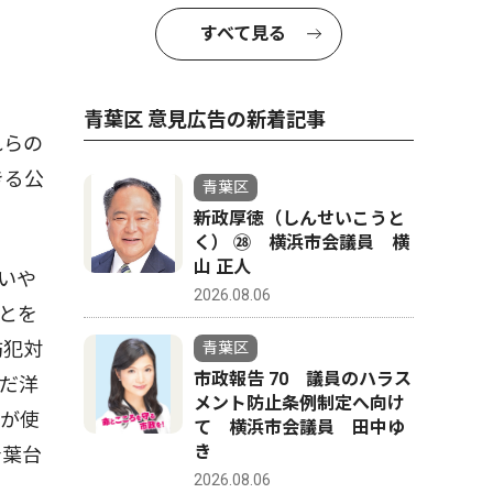
すべて見る
青葉区 意見広告の新着記事
れらの
きる公
青葉区
新政厚徳（しんせいこうと
く） ㉘ 横浜市会議員 横
山 正人
いや
2026.08.06
とを
防犯対
青葉区
市政報告 70 議員のハラス
だ洋
メント防止条例制定へ向け
器が使
て 横浜市会議員 田中ゆ
き
青葉台
2026.08.06