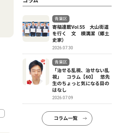
コラム
青葉区
寄稿連載Vol.55 大山街道
を行く 文 横溝潔（郷土
史家）
2026.07.30
青葉区
「治せる乱視、治せない乱
視」 コラム【60】 悠先
生のちょっと気になる目の
はなし
2026.07.09
コラム一覧
4
5