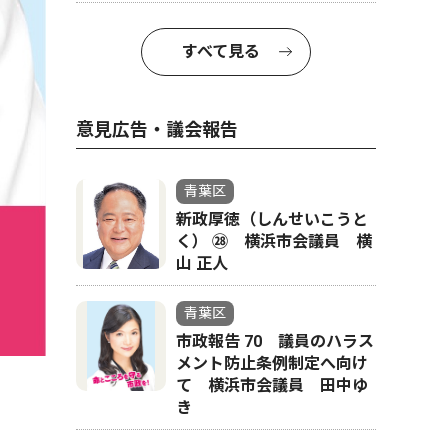
すべて見る
意見広告・議会報告
青葉区
新政厚徳（しんせいこうと
く） ㉘ 横浜市会議員 横
山 正人
青葉区
市政報告 70 議員のハラス
メント防止条例制定へ向け
て 横浜市会議員 田中ゆ
き