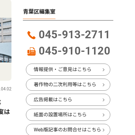
青葉区編集室
045-913-2711
045-910-1120
情報提供・ご意見はこちら
人物風土記
教育
著作物の二次利用等はこちら
.04.02
青葉区
2016.05.26
青葉区
広告掲載はこちら
5月1日から7日までナミビアで行われたサ
再
榎が丘小
ハラレースで優勝した
度は
根色決定
紙面の設置場所はこちら
飯野 航さん
で
たちばな台在住 36歳
Web版記事のお問合せはこちら