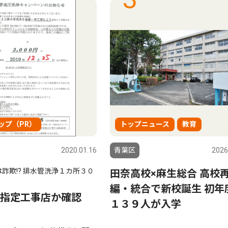
ップ（PR）
トップニュース
教育
2020.01.16
青葉区
2026
詐欺!? 排水管洗浄１カ所３０
田奈高校×麻生総合 高校
編・統合で新校誕生 初年
指定工事店か確認
１３９人が入学