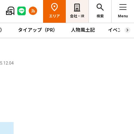
エリア
会社・IR
検索
Menu
R）
タイアップ（PR）
人物風土記
イベント
.12.04