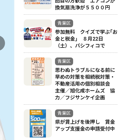
回目の方歓迎 エアコンか
換気扇洗浄が５５００円
青葉区
参加無料 クイズで学ぶ｢お
金と税金｣ ８月22日
（土）、パシフィコで
青葉区
思わぬトラブルになる前に
早めの対策を相続税対策・
不動産活用の個別相談会
主催／旭化成ホームズ 協
力／フジサンケイ企画
青葉区
県が賃上げを後押し 賃金
アップ支援金の申請受付中