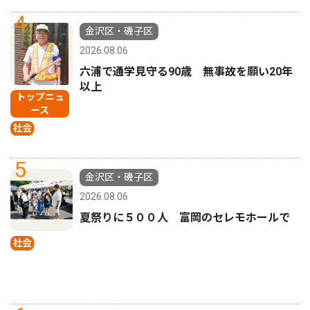
4
金沢区・磯子区
2026.08.06
六浦で通学見守る90歳 無事故を願い20年
以上
トップニュ
ース
社会
5
金沢区・磯子区
2026.08.06
夏祭りに５００人 富岡のセレモホールで
社会