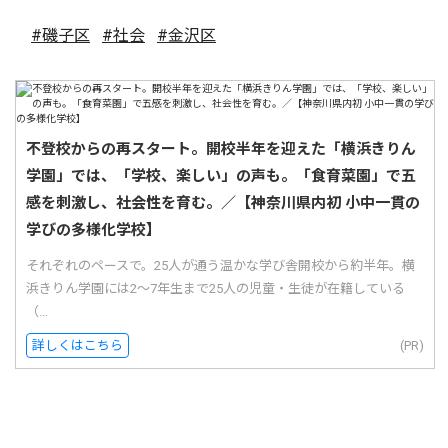
#磯子区
#社会
#金沢区
不登校からの再スタート。開校半年を迎えた「横浜きりん
学園」では、「学校、楽しい」の声も。「食育菜園」で五
感を刺激し、社会性を育む。／【神奈川県内初 小中一貫の
学びの多様化学校】
それぞれのペースで。25人が通う温かな学び舎開校から約半年。横
浜きりん学園には2〜7年生まで25人の児童・生徒が在籍している
（...
詳しくはこちら
(PR)