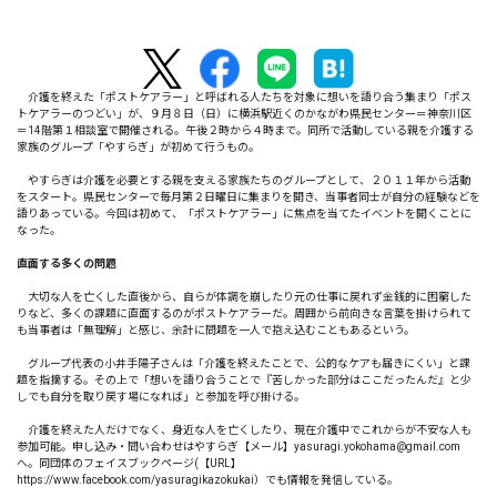
介護を終えた「ポストケアラー」と呼ばれる人たちを対象に想いを語り合う集まり「ポス
トケアラーのつどい」が、９月８日（日）に横浜駅近くのかながわ県民センター＝神奈川区
＝14階第１相談室で開催される。午後２時から４時まで。同所で活動している親を介護する
家族のグループ「やすらぎ」が初めて行うもの。
やすらぎは介護を必要とする親を支える家族たちのグループとして、２０１１年から活動
をスタート。県民センターで毎月第２日曜日に集まりを開き、当事者同士が自分の経験などを
語りあっている。今回は初めて、「ポストケアラー」に焦点を当てたイベントを開くことに
なった。
直面する多くの問題
大切な人を亡くした直後から、自らが体調を崩したり元の仕事に戻れず金銭的に困窮した
りなど、多くの課題に直面するのがポストケアラーだ。周囲から前向きな言葉を掛けられて
も当事者は「無理解」と感じ、余計に問題を一人で抱え込むこともあるという。
グループ代表の小井手陽子さんは「介護を終えたことで、公的なケアも届きにくい」と課
題を指摘する。その上で「想いを語り合うことで『苦しかった部分はここだったんだ』と少
しでも自分を取り戻す場になれば」と参加を呼び掛ける。
介護を終えた人だけでなく、身近な人を亡くしたり、現在介護中でこれからが不安な人も
参加可能。申し込み・問い合わせはやすらぎ【メール】yasuragi.yokohama@gmail.com
へ。同団体のフェイスブックページ(【URL】
https://www.facebook.com/yasuragikazokukai）でも情報を発信している。