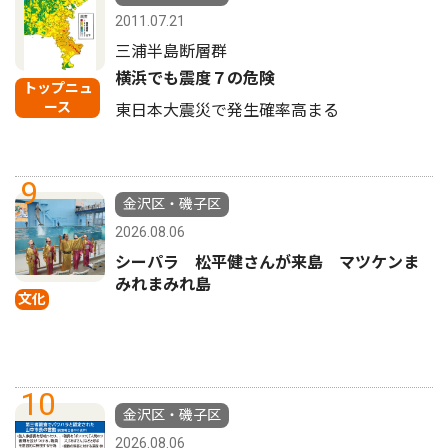
2011.07.21
三浦半島断層群
横浜でも震度７の危険
トップニュ
ース
東日本大震災で発生確率高まる
9
金沢区・磯子区
2026.08.06
シーパラ 松平健さんが来島 マツケンま
みれまみれ島
文化
10
金沢区・磯子区
2026.08.06