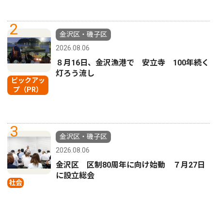
2
金沢区・磯子区
2026.08.06
８月16日、金沢漁港で 安立寺 100年続く
灯ろう流し
ピックアッ
プ（PR）
3
金沢区・磯子区
2026.08.06
金沢区 区制80周年に向け始動 ７月27日
に設立総会
社会