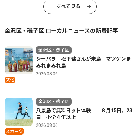
すべて見る
金沢区・磯子区 ローカルニュースの新着記事
金沢区・磯子区
シーパラ 松平健さんが来島 マツケンま
みれまみれ島
2026.08.06
文化
金沢区・磯子区
八景島で無料ヨット体験 ８月15日、23
日 小学４年以上
2026.08.06
スポーツ