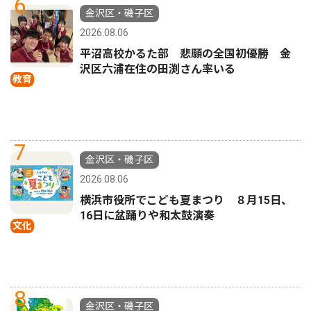
6
金沢区・磯子区
2026.08.06
平沼高校かるた部 悲願の全国初優勝 金
沢区六浦在住の田渕さん率いる
教育
7
金沢区・磯子区
2026.08.06
横浜市役所でこども夏まつり ８月15日、
16日に盆踊りや和太鼓演奏
文化
8
金沢区・磯子区