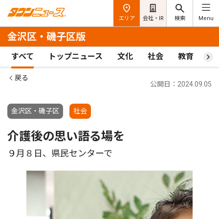
エリア
会社・IR
検索
Menu
金沢区・磯子区版
すべて
トップニュース
文化
社会
教育
ス
戻る
公開日：2024.09.05
金沢区・磯子区
社会
介護後の思い語る場を
９月８日、県民センターで