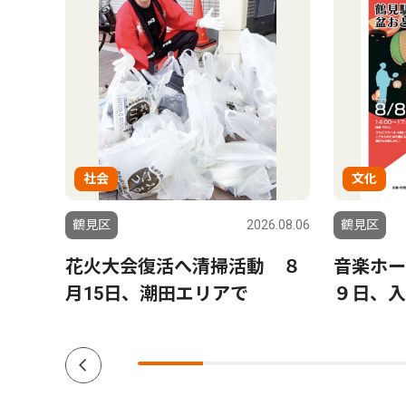
社会
文化
6.08.06
鶴見区
2026.08.06
鶴見区
つ
花火大会復活へ清掃活動 ８
音楽ホー
盆踊り
月15日、潮田エリアで
９日、入