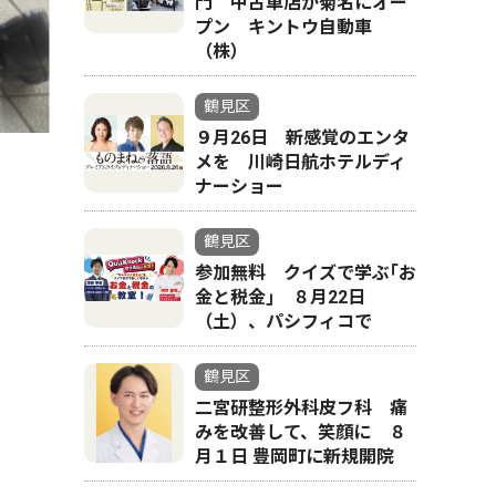
門 中古車店が菊名にオー
プン キントウ自動車
（株）
鶴見区
９月26日 新感覚のエンタ
メを 川崎日航ホテルディ
ナーショー
鶴見区
参加無料 クイズで学ぶ｢お
不審物
金と税金｣ ８月22日
（土）、パシフィコで
鶴見区
二宮研整形外科皮フ科 痛
みを改善して、笑顔に ８
月１日 豊岡町に新規開院