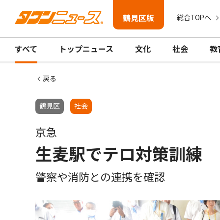
鶴見区版
総合TOPへ
すべて
トップニュース
文化
社会
教
戻る
鶴見区
社会
京急
生麦駅でテロ対策訓練
警察や消防との連携を確認