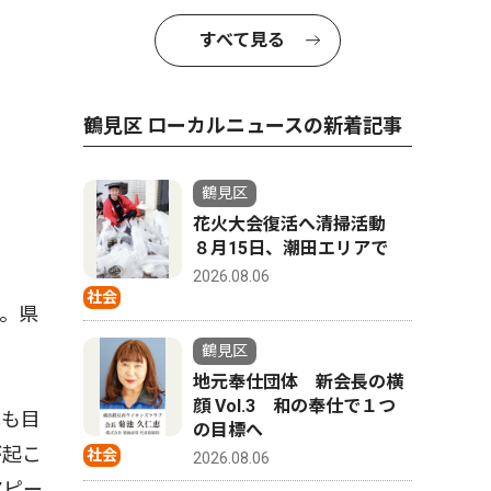
すべて見る
鶴見区 ローカルニュースの新着記事
鶴見区
花火大会復活へ清掃活動
８月15日、潮田エリアで
2026.08.06
社会
。県
鶴見区
地元奉仕団体 新会長の横
顔 Vol.3 和の奉仕で１つ
化も目
の目標へ
が起こ
社会
2026.08.06
アピー