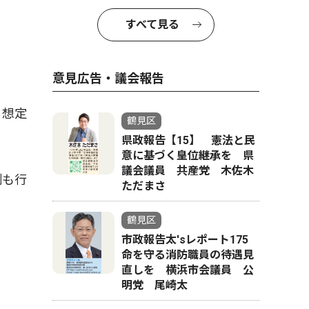
。
すべて見る
意見広告・議会報告
う想定
鶴見区
県政報告【15】 憲法と民
意に基づく皇位継承を 県
議会議員 共産党 木佐木
制も行
ただまさ
鶴見区
市政報告太'sレポート175
命を守る消防職員の待遇見
直しを 横浜市会議員 公
明党 尾崎太