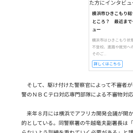
横浜市ひきこもり総
ところ？ 最近まで
ュー
横浜市はひきこもり状
不登校、進路や就労へ
そのご...
詳しくはこちら
そして、駆け付けた警察官によって不審者が
警のＮＢＣテロ対応専門部隊による不審物対
来年８月には横浜でアフリカ開発会議が開か
的としている。同警察署の牛越竜夫副署長は
らないよう訓練を重ねていく必要がある」と