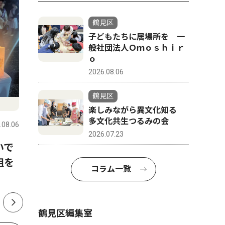
鶴見区
子どもたちに居場所を 一
般社団法人Ｏｍｏｓｈｉｒ
ｏ
2026.08.06
鶴見区
人物風土記
社会
楽しみながら異文化知る
多文化共生つるみの会
.08.06
鶴見区
2026.08.06
鶴見区
2026.07.23
いで
鶴見区仏教婦人会の会長を務
熱中症予
祖を
める 上原 智恵さん 駒岡在
ンビール
コラム一覧
住 56歳
鶴見区編集室