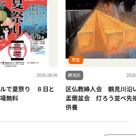
文化
2026.08.06
鶴見区
2026
ルで夏祭り ８日と
区仏教婦人会 鶴見川沿
場無料
盂蘭盆会 灯ろう並べ先
供養