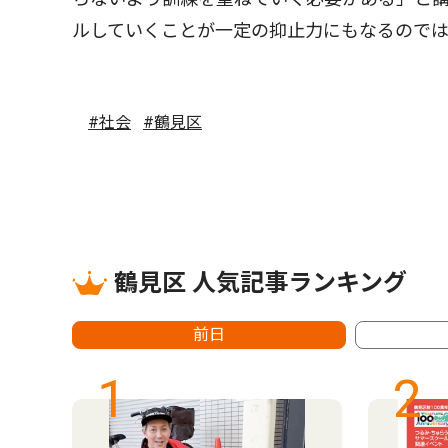
ルしていくことが一定の抑止力にもなるので
#社会
#鶴見区
鶴見区 人気記事ランキング
前日
1
2