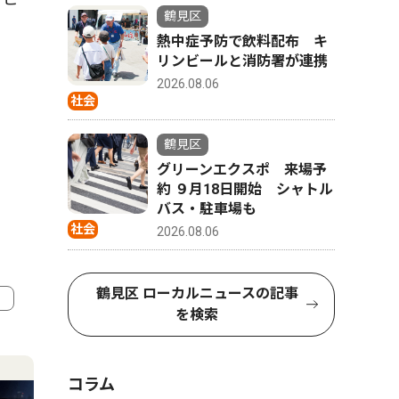
鶴見区
熱中症予防で飲料配布 キ
リンビールと消防署が連携
2026.08.06
社会
鶴見区
グリーンエクスポ 来場予
約 ９月18日開始 シャトル
バス・駐車場も
社会
2026.08.06
鶴見区 ローカルニュースの記事
を検索
4
5
コラム