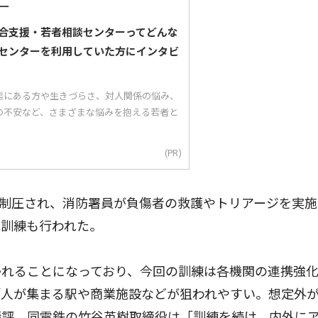
合支援・若者相談センターってどんな
センターを利用していた方にインタビ
態にある方や生きづらさ、対人関係の悩み、
の不安など、さまざまな悩みを抱える若者と
(PR)
制圧され、消防署員が負傷者の救護やトリアージを実施
応訓練も行われた。
れることになっており、今回の訓練は各機関の連携強
「人が集まる駅や商業施設などが狙われやすい。想定外
講評。同電鉄の竹谷英樹取締役は「訓練を続け、内外に