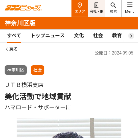
エリア
会社・IR
検索
Menu
神奈川区版
すべて
トップニュース
文化
社会
教育
ス
戻る
公開日：2024.09.05
神奈川区
社会
ＪＴＢ横浜支店
美化活動で地域貢献
ハマロード・サポーターに