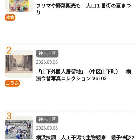
フリマや野菜販売も 大口１番街の夏まつ
り
社会
2
神奈川区
2026.08.06
「山下外国人居留地」（中区山下町） 横
濱今昔写真コレクション Vol.03
コラム
3
神奈川区
2026.08.06
横浜技調 人工干潟で生物観察 親子9組22