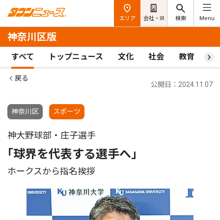
エリア
会社・IR
検索
Menu
神奈川区版
すべて
トップニュース
文化
社会
教育
ス
戻る
公開日：2024.11.07
神奈川区
スポーツ
神大野球部・庄子選手
｢球界を代表する選手へ｣
ホークスから指名挨拶