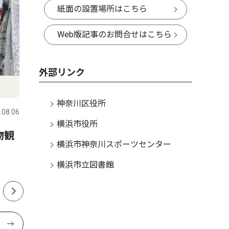
紙面の設置場所はこちら
Web版記事のお問合せはこちら
外部リンク
社会
教育
神奈川区役所
.08.06
神奈川区
2026.08.06
神奈川区
横浜市役所
物観
神奈川区内でも支援の輪 熊
小中学生
横浜市神奈川スポーツセンター
本の地震受け募金活動
本 区制
横浜市立図書館
開始