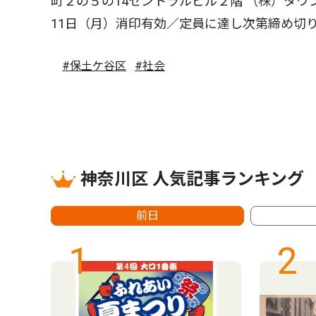
町２の５の14セントラルビル２階 （株）タ
11日（月）消印有効／定員に達し次第締め切
#保土ケ谷区
#社会
神奈川区 人気記事ランキング
前日
1
2