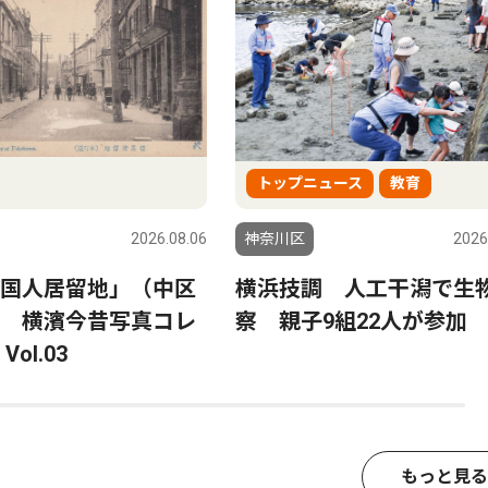
トップニュース
教育
2026.08.06
神奈川区
2026
国人居留地」（中区
横浜技調 人工干潟で生
 横濱今昔写真コレ
察 親子9組22人が参加
ol.03
もっと見る