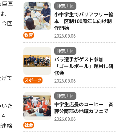
ら巨匠
神奈川区
は、
小中学生でバリアフリー絵
本 区制100周年に向け制
。今回
作開始
教育
2026.08.06
神奈川区
パラ選手がゲスト参加
「ゴールボール」題材に研
修会
上げて
スポーツ
2026.08.06
神奈川区
中学生店長のコーヒー 斉
みいた
藤分南部の地域カフェで
０４
2026.08.06
接連絡
社会