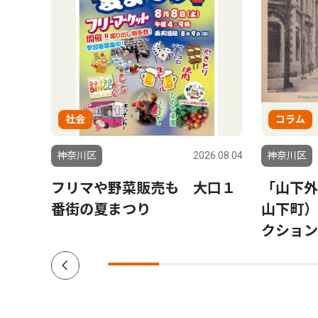
社会
コラム
6.08.06
神奈川区
2026.08.04
神奈川区
会場
フリマや野菜販売も 大口１
「山下外
参加
番街の夏まつり
山下町）
クション V