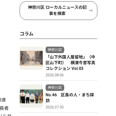
神奈川区 ローカルニュースの記
事を検索
コラム
神奈川区
「山下外国人居留地」（中
区山下町） 横濱今昔写真
コレクション Vol.03
2026.08.06
神奈川区
No.46 区長の人・まち探
接連
訪
2026.07.30
長者