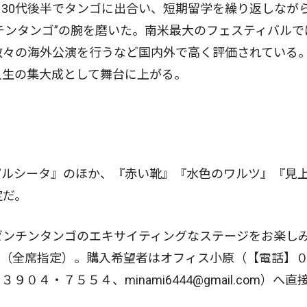
30代後半でタンゴに出合い、短期留学を繰り返しなが
チンタンゴ”の腕を磨いた。南米最大のフェスティバルで
数々の海外公演を行うなど国内外で高く評価されている
人生の集大成として舞台に上がる。
ルシータ』のほか、『赤い靴』『水色のワルツ』『見
定だ。
ゼンチンタンゴのエキサイティングなステージをお楽し
円（全席指定）。購入希望者はオフィス小原（【電話】
４・７５５４、minami6444@gmail.com）へ直