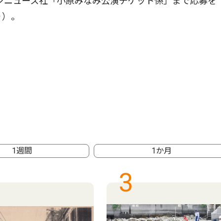
ウンニュース社「小原みなみ公演チケット係」まで応募を
り）。
1週間
1か月
3