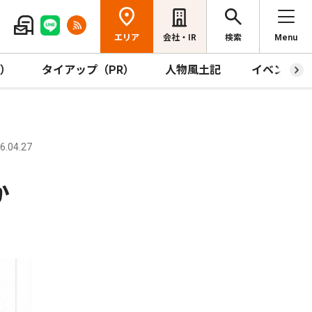
エリア
会社・IR
検索
Menu
R）
タイアップ（PR）
人物風土記
イベント
.04.27
か