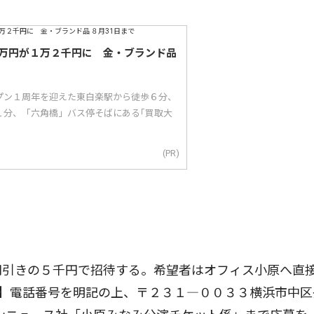
万円が１万２千円に 金・ブランド品
ープン１周年を迎えた東白楽駅から徒歩６分、
１分、「六角橋」バス停そばにある｢買取大
(PR)
円引きの５千円で招待する。希望者はオフィス小原へ直
3】電話番号を明記の上、〒２３１―００３３横浜市中区