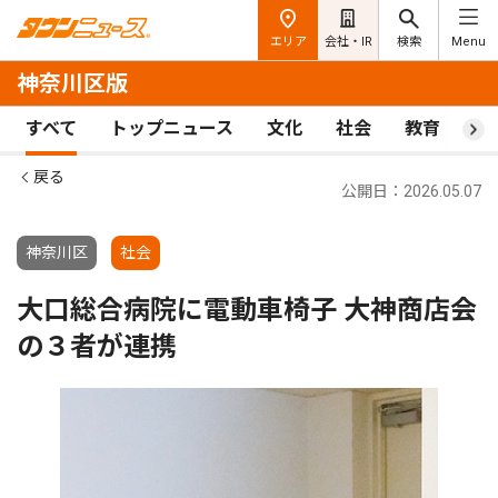
エリア
会社・IR
検索
Menu
神奈川区版
すべて
トップニュース
文化
社会
教育
ス
戻る
公開日：2026.05.07
神奈川区
社会
大口総合病院に電動車椅子 大神商店会
の３者が連携