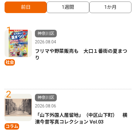
前日
1週間
1か月
1
神奈川区
2026.08.04
フリマや野菜販売も 大口１番街の夏まつ
り
社会
2
神奈川区
2026.08.06
「山下外国人居留地」（中区山下町） 横
濱今昔写真コレクション Vol.03
コラム