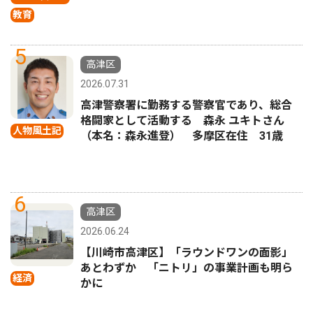
教育
5
高津区
2026.07.31
高津警察署に勤務する警察官であり、総合
格闘家として活動する 森永 ユキトさん
人物風土記
（本名：森永進登） 多摩区在住 31歳
6
高津区
2026.06.24
【川崎市高津区】「ラウンドワンの面影」
あとわずか 「ニトリ」の事業計画も明ら
経済
かに