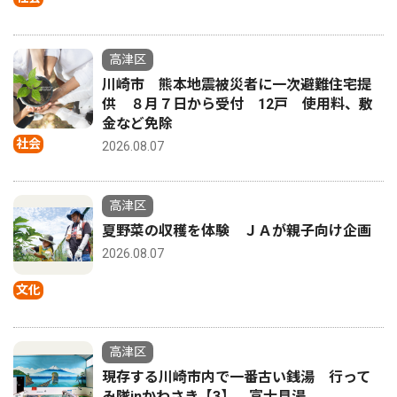
高津区
川崎市 熊本地震被災者に一次避難住宅提
供 ８月７日から受付 12戸 使用料、敷
金など免除
社会
2026.08.07
高津区
夏野菜の収穫を体験 ＪＡが親子向け企画
2026.08.07
文化
高津区
現存する川崎市内で一番古い銭湯 行って
み隊inかわさき【3】 富士見湯