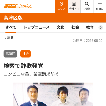
エリア
会社・IR
検索
Menu
高津区版
すべて
トップニュース
文化
社会
教育
ス
戻る
公開日：2016.05.20
高津区
社会
検索で詐欺発覚
コンビニ店員、架空請求防ぐ