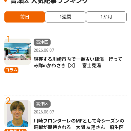
高津区 人気記事ランキング
前日
1週間
1か月
1
高津区
2026.08.07
現存する川崎市内で一番古い銭湯 行って
み隊inかわさき【3】 富士見湯
コラム
2
高津区
2026.08.07
川崎フロンターレのMFとして今シーズンの
飛躍が期待される 大関 友翔さん 麻生区