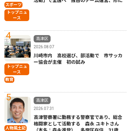
活動」で全国へ 独自のチーム運営、形に
スポーツ
トップニュ
ース
4
高津区
2026.08.07
川崎市内 高校選び、部活動で 市サッカ
ー協会が主催 初の試み
トップニュ
ース
教育
5
高津区
2026.07.31
高津警察署に勤務する警察官であり、総合
格闘家として活動する 森永 ユキトさん
人物風土記
（本名：森永進登） 多摩区在住 31歳