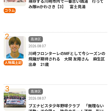
現存する川崎市内で一番古い銭湯 行って
み隊inかわさき【3】 富士見湯
コラム
2
高津区
2026.08.07
川崎フロンターレのMFとして今シーズンの
飛躍が期待される 大関 友翔さん 麻生区
人物風土記
出身 21歳
3
高津区
2026.08.07
ブエナビスタ少年野球クラブ 「無理ない