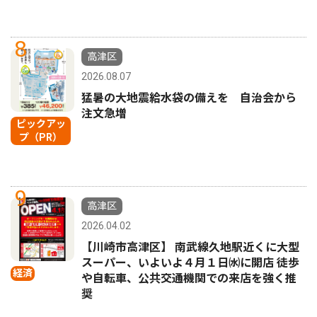
8
高津区
2026.08.07
猛暑の大地震給水袋の備えを 自治会から
注文急増
ピックアッ
プ（PR）
9
高津区
2026.04.02
【川崎市高津区】 南武線久地駅近くに大型
スーパー、いよいよ４月１日㈬に開店 徒歩
経済
や自転車、公共交通機関での来店を強く推
奨