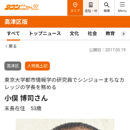
エリア
会社・IR
検索
Menu
高津区版
すべて
トップニュース
文化
社会
教育
ス
戻る
公開日：2017.05.19
高津区
人物風土記
東京大学都市情報学の研究員でシンジョーまちなカ
レッジの学長を務める
小俣 博司さん
末長在住 53歳