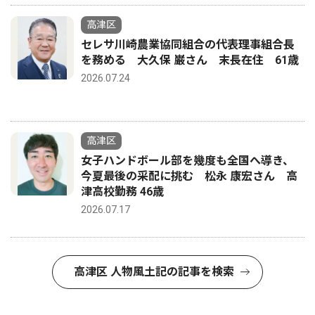
高津区
セレサ川崎農業協同組合の代表理事組合長
を務める 大久保 巌さん 末長在住 61歳
2026.07.24
高津区
女子ハンドボール部を幾度も全国へ導き、
今夏最後の采配に挑む 松永 康宏さん 高
津高校勤務 46歳
2026.07.17
高津区 人物風土記の記事を検索