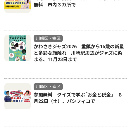
無料 市内３カ所で
川崎区・幸区
かわさきジャズ2026 重鎮から15歳の新星
と多彩な顔触れ 川崎駅周辺がジャズに染
まる、11月23日まで
川崎区・幸区
参加無料 クイズで学ぶ｢お金と税金｣ ８
月22日（土）、パシフィコで