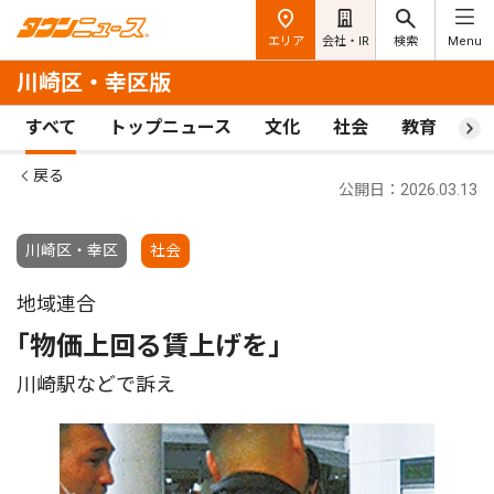
エリア
会社・IR
検索
Menu
川崎区・幸区版
すべて
トップニュース
文化
社会
教育
ス
戻る
公開日：2026.03.13
川崎区・幸区
社会
地域連合
｢物価上回る賃上げを｣
川崎駅などで訴え