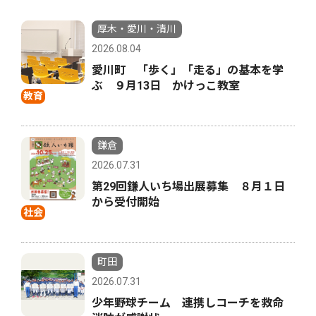
厚木・愛川・清川
2026.08.04
愛川町 「歩く」「走る」の基本を学
ぶ ９月13日 かけっこ教室
教育
鎌倉
2026.07.31
第29回鎌人いち場出展募集 ８月１日
から受付開始
社会
町田
2026.07.31
少年野球チーム 連携しコーチを救命