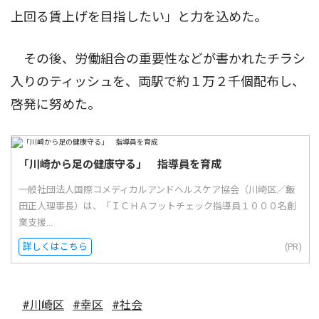
上回る賃上げを目指したい」と力を込めた。
その後、労働組合の重要性などが書かれたチラシ
入りのティッシュを、両駅で約１万２千個配布し、
啓発に努めた。
「川崎から足の健康守る」 指導員を育成
一般社団法人国際コメディカルアンドヘルスケア協会（川崎区／飯
田正人理事長）は、「ＩＣＨＡフットチェック指導員１０００名創
業支援...
詳しくはこちら
(PR)
#川崎区
#幸区
#社会