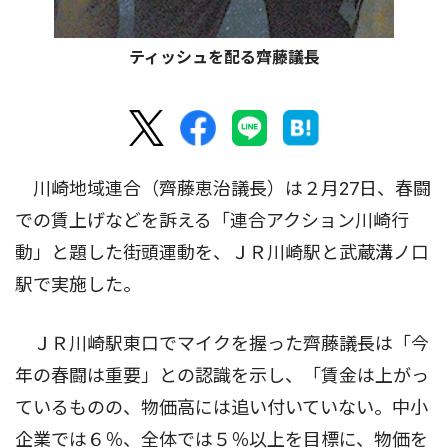
ティッシュを配る齊藤議長
川崎地域連合（齊藤恵治議長）は２月27日、春闘
での賃上げなどを訴える「連合アクション川崎行
動」と題した街頭運動を、ＪＲ川崎駅と武蔵溝ノ口
駅で実施した。
ＪＲ川崎駅東口でマイクを握った齊藤議長は「今
年の春闘は重要」との認識を示し、「賃金は上がっ
ているものの、物価高には追い付いていない。中小
企業では６％、全体では５％以上を目標に、物価を