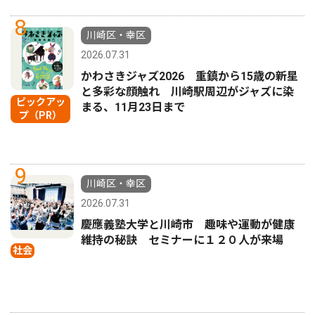
8
川崎区・幸区
2026.07.31
かわさきジャズ2026 重鎮から15歳の新星
と多彩な顔触れ 川崎駅周辺がジャズに染
ピックアッ
まる、11月23日まで
プ（PR）
9
川崎区・幸区
2026.07.31
慶應義塾大学と川崎市 趣味や運動が健康
維持の秘訣 セミナーに１２０人が来場
社会