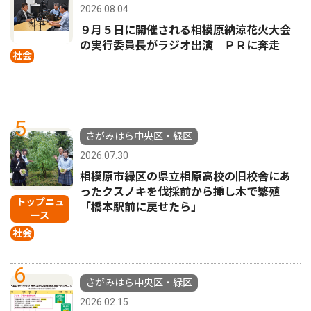
2026.08.04
９月５日に開催される相模原納涼花火大会
の実行委員長がラジオ出演 ＰＲに奔走
社会
5
さがみはら中央区・緑区
2026.07.30
相模原市緑区の県立相原高校の旧校舎にあ
ったクスノキを伐採前から挿し木で繁殖
トップニュ
「橋本駅前に戻せたら」
ース
社会
6
さがみはら中央区・緑区
2026.02.15