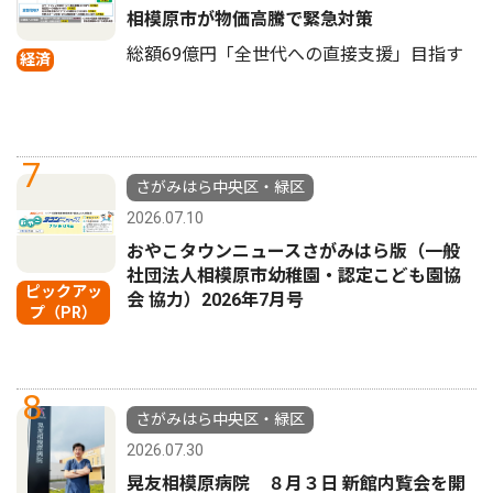
相模原市が物価高騰で緊急対策
総額69億円「全世代への直接支援」目指す
経済
7
さがみはら中央区・緑区
2026.07.10
おやこタウンニュースさがみはら版（一般
社団法人相模原市幼稚園・認定こども園協
ピックアッ
会 協力）2026年7月号
プ（PR）
8
さがみはら中央区・緑区
2026.07.30
晃友相模原病院 ８月３日 新館内覧会を開