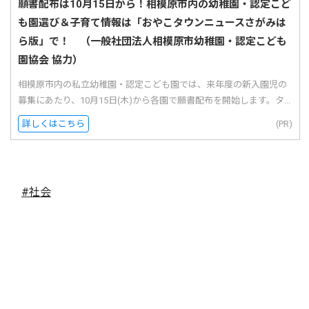
願書配布は10月15日から！相模原市内の幼稚園・認定こど
も園選び＆子育て情報は「おやこタウンニュースさがみは
ら版」で！ （一般社団法人相模原市幼稚園・認定こども
園協会 協力）
相模原市内の私立幼稚園・認定こども園では、来年度の新入園児の
募集にあたり、10月15日(木)から各園で願書配布を開始します。タ...
詳しくはこちら
(PR)
#社会