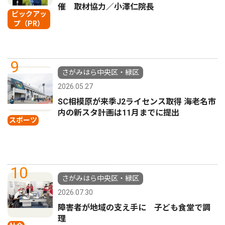
催 取材協力／小澤仁院長
ピックアッ
プ（PR）
9
さがみはら中央区・緑区
2026.05.27
SC相模原が来季J2ライセンス取得 海老名市
内の新スタ計画は11月までに提出
スポーツ
10
さがみはら中央区・緑区
2026.07.30
障害者が地域の支え手に 子ども食堂で調
理