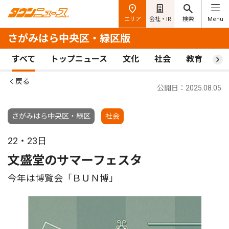
エリア
会社・IR
検索
Menu
さがみはら中央区・緑区版
すべて
トップニュース
文化
社会
教育
ス
戻る
公開日：2025.08.05
さがみはら中央区・緑区
社会
22・23日
文盛堂のサマーフェスタ
今年は博覧会「ＢＵＮ博」