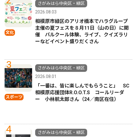
さがみはら中央区・緑区
2026.08.03
相模原市緑区のアリオ橋本でハラグループ
主催の夏フェスを８月11日（山の日）に開
文化
催 パルクール体験、ライブ、クイズラリ
ーなどイベント盛りだくさん
3
さがみはら中央区・緑区
2026.08.01
「一番は、皆に楽しんでもらうこと」 SC
相模原応援団体R.O.O.T.S コールリーダ
スポーツ
ー 小林航太郎さん（24／南区在住）
4
さがみはら中央区・緑区