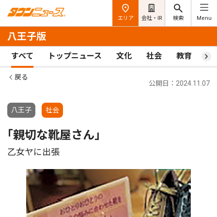
エリア
会社・IR
検索
Menu
八王子版
すべて
トップニュース
文化
社会
教育
ス
戻る
公開日：2024.11.07
八王子
社会
｢親切な靴屋さん｣
乙女ヤに出張