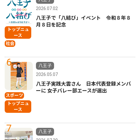
2026.07.02
八王子で「八結び」イベント 令和８年８
月８日を記念
トップニュ
ース
社会
6
八王子
2026.05.07
八王子実践大雲さん 日本代表登録メンバ
ーに 女子バレー部エースが選出
スポーツ
トップニュ
ース
7
八王子