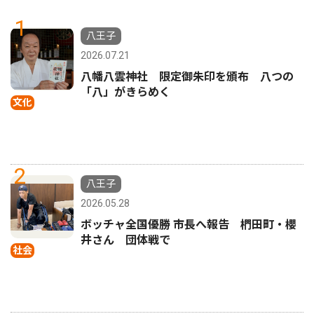
1
八王子
2026.07.21
八幡八雲神社 限定御朱印を頒布 八つの
「八」がきらめく
文化
2
八王子
2026.05.28
ボッチャ全国優勝 市長へ報告 椚田町・櫻
井さん 団体戦で
社会