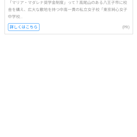
「マリア・マダレナ奨学金制度」って？高尾山のある八王子市に校
舎を構え、広大な敷地を持つ中高一貫の私立女子校「東京純心女子
中学校...
詳しくはこちら
(PR)