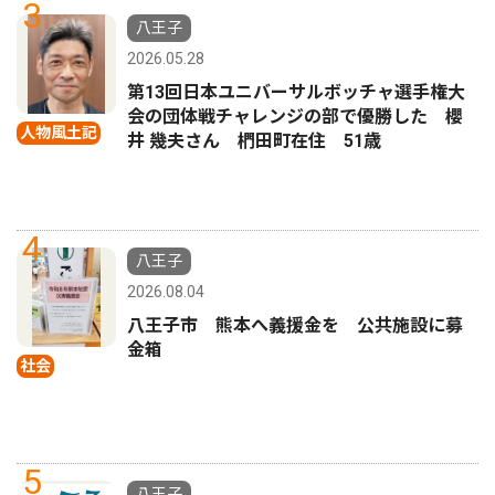
3
八王子
2026.05.28
第13回日本ユニバーサルボッチャ選手権大
会の団体戦チャレンジの部で優勝した 櫻
人物風土記
井 幾夫さん 椚田町在住 51歳
4
八王子
2026.08.04
八王子市 熊本へ義援金を 公共施設に募
金箱
社会
5
八王子