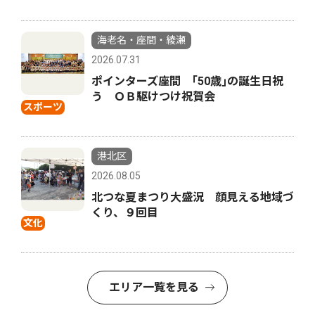
海老名・座間・綾瀬
2026.07.31
ポインターズ座間 ｢50歳｣の誕生日祝
う ＯＢ駆けつけ祝賀会
スポーツ
港北区
2026.08.05
北つな夏まつり大盛況 顔見える地域づ
くり、９回目
文化
エリア一覧を見る