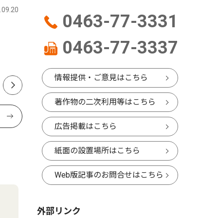
.09.20
伊勢原
2016.06.03
伊勢原
0463-77-3331
伊勢原断層を記載
第49回
0463-77-3337
地震・風水害マップを改訂
８月22日
情報提供・ご意見はこちら
著作物の二次利用等はこちら
広告掲載はこちら
紙面の設置場所はこちら
Web版記事のお問合せはこちら
外部リンク