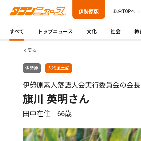
伊勢原版
総合TOPへ
すべて
トップニュース
文化
社会
教
戻る
伊勢原
人物風土記
伊勢原素人落語大会実行委員会の会長
旗川 英明さん
田中在住 66歳