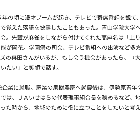
５年の頃に漫才ブームが起き、テレビで寄席番組を観て
ねで覚えた落語を披露したこともあった。青山学院大学
入会。先輩が麻雀をしながら付けてくれた高座名は「上
才能が開花。学園祭の司会、テレビ番組への出演など多
ーズの桑田さんがいるが、もし会う機会があったら、『
言いたい」と笑顔で話す。
般企業に就職。家業の果樹農家へ就農後は、伊勢原青年
までは、ＪＡいせはらの代表理事組合長を務めるなど、
戻った時から、地域のために役に立つことをしたいと考