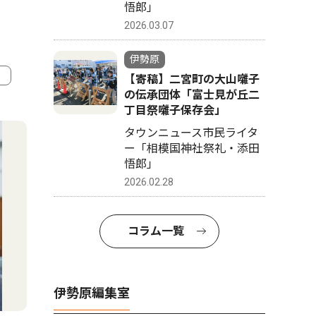
悟郎」
2026.03.07
伊勢原
【寄稿】二宮町の大山囃子
の伝承団体「富士見が丘二
4
5
丁目祭囃子保存会」
タウンニュース市民ライタ
ー「相模国神社祭礼・添田
悟郎」
2026.02.28
コラム一覧
伊勢原編集室
トップニュース
社会
文化