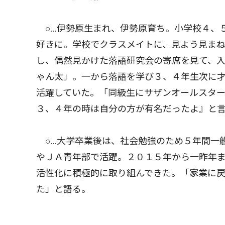
○…伊勢原生まれ、伊勢原育ち。小学校４、
好きに。学校でクラスメイトに、見よう見ま
し、偶然見かけた落語研究会の寄席を見て、
ゃん太」。一から落語を学び３、４年生次に
活躍していた。「同級生にサザンオールスタ
３、４年の時は自分の方が有名だったよ』と
○…大学卒業後は、社会勉強のため５年間一
やＪＡ青年部で活躍。２０１５年から一昨年
活性化に積極的に取り組んできた。「家業に
た」と語る。