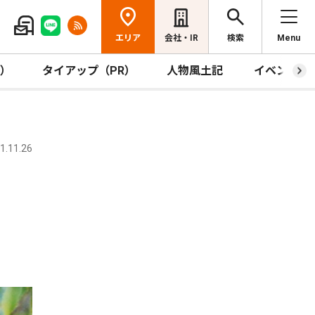
エリア
会社・IR
検索
Menu
R）
タイアップ（PR）
人物風土記
イベント
.11.26