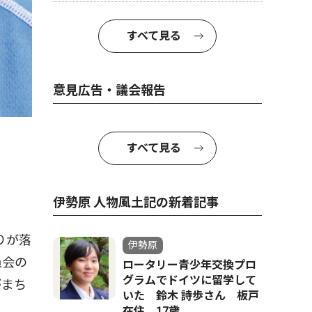
すべて見る
意見広告・議会報告
すべて見る
伊勢原 人物風土記の新着記事
りが落
伊勢原
員会の
ロータリー青少年交換プロ
グラムでドイツに留学して
がまち
いた 鈴木 詩歩さん 板戸
在住 17歳