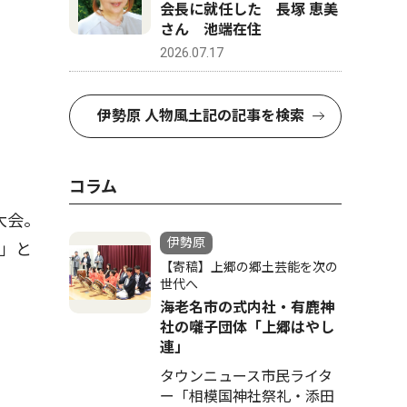
会長に就任した 長塚 恵美
さん 池端在住
2026.07.17
伊勢原 人物風土記の記事を検索
コラム
大会。
伊勢原
」と
【寄稿】上郷の郷土芸能を次の
世代へ
海老名市の式内社・有鹿神
社の囃子団体「上郷はやし
連」
タウンニュース市民ライタ
ー「相模国神社祭礼・添田