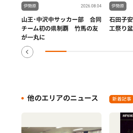
6.07.31
伊勢原
2026.08.04
伊勢原
て全
山王･中沢中サッカー部 合同
石田子安
ＶＢ
チーム初の県制覇 竹馬の友
工祭り盆
が一丸に
他のエリアのニュース
新着記事