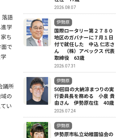
2026.08.07
、落語
伊勢原
へ進学
国際ロータリー第２７８０
り家ち
地区のガバナーに７月１日
付で就任した 中込 仁志さ
方面で
ん （株）アペックス 代表
大学
取締役 63歳
2026.07.31
伊勢原
会議所
50回目の大納涼まつりの実
地域の
行委員長を務める 小泉 貴
由さん 伊勢原在住 40歳
えてい
2026.07.24
伊勢原
伊勢原市私立幼稚園協会の