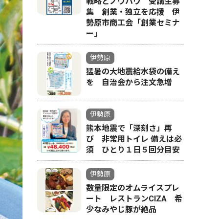
戦略とノウハウ 受講生募
集 創業・独立を応援 伊
勢原市商工会「創業セミナ
ー｣
伊勢原
猛暑の大地震給水袋の備え
を 自治会から注文急増
伊勢原
熊本地震で「深刻さ」再
び 非常用トイレ 備えは必
須 ひとり１日５回分目安
伊勢原
数量限定のオムライスプレ
ート レストランCIZA 希
少なみやじ豚が絶品