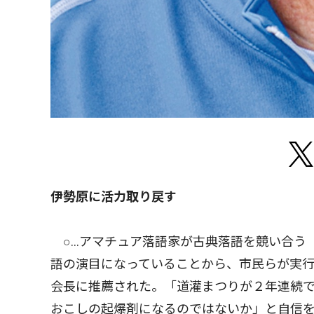
伊勢原に活力取り戻す
○…アマチュア落語家が古典落語を競い合う
語の演目になっていることから、市民らが実
会長に推薦された。「道灌まつりが２年連続
おこしの起爆剤になるのではないか」と自信