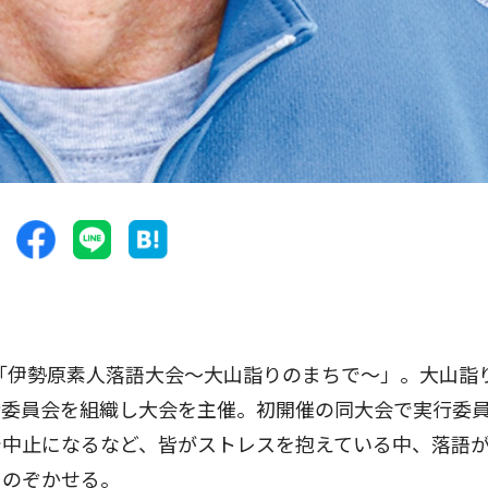
「伊勢原素人落語大会〜大山詣りのまちで〜」。大山詣
行委員会を組織し大会を主催。初開催の同大会で実行委
で中止になるなど、皆がストレスを抱えている中、落語
をのぞかせる。