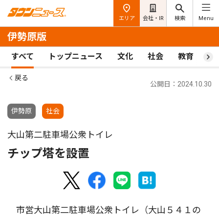
エリア
会社・IR
検索
Menu
伊勢原版
すべて
トップニュース
文化
社会
教育
ス
戻る
公開日：2024.10.30
伊勢原
社会
大山第二駐車場公衆トイレ
チップ塔を設置
市営大山第二駐車場公衆トイレ（大山５４１の