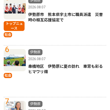
伊勢原
2026.08.07
伊勢原市 熊本県宇土市に職員派遣 災害
時の相互応援協定で
トップニュ
ース
社会
6
伊勢原
2026.08.07
串橋地区 伊勢原に夏の訪れ 車窓も彩る
ヒマワリ畑
社会
7
伊勢原