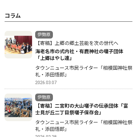
コラム
伊勢原
【寄稿】上郷の郷土芸能を次の世代へ
海老名市の式内社・有鹿神社の囃子団体
「上郷はやし連」
タウンニュース市民ライター「相模国神社祭
礼・添田悟郎」
2026.03.07
伊勢原
【寄稿】二宮町の大山囃子の伝承団体「富
士見が丘二丁目祭囃子保存会」
タウンニュース市民ライター「相模国神社祭
礼・添田悟郎」