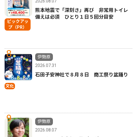
2026.08.07
熊本地震で「深刻さ」再び 非常用トイレ
備えは必須 ひとり１日５回分目安
ピックアッ
プ（PR）
8
伊勢原
2026.07.31
石田子安神社で８月８日 商工祭り盆踊り
文化
9
伊勢原
2026.08.07