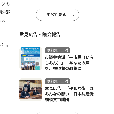
ックの
姉妹都
すべて見る
もあ
意見広告・議会報告
３）。
横須賀・三浦
市議会会派「一市民（いち
しみん）」 あなたの声
を、横須賀の政策に
横須賀・三浦
意見広告 「平和な街」は
みんなの願い 日本共産党
横須賀市議団