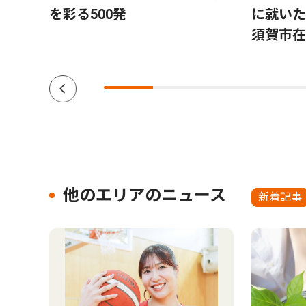
銀幕
を彩る500発
に就いた
三浦
須賀市在
ク
他のエリアのニュース
新着記事