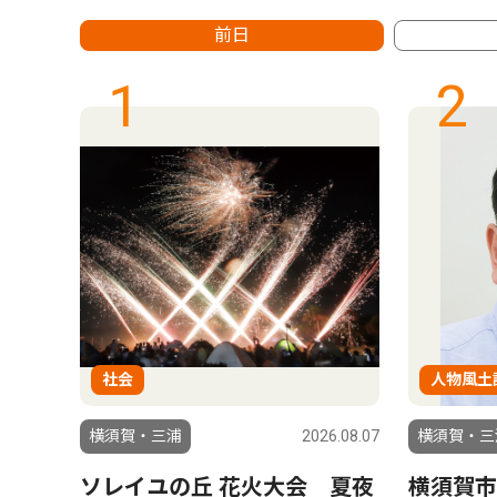
前日
1
2
社会
人物風土
6.08.07
横須賀・三浦
2026.08.07
横須賀・三
う）
ソレイユの丘 花火大会 夏夜
横須賀市