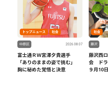
トップニュース
社会
社会
中原区
2026.08.07
藤沢
富士通ＲＷ宮澤夕貴選手
藤沢西ロ
「ありのままの姿で挑む」
会 ド
胸に秘めた覚悟と決意
９月10