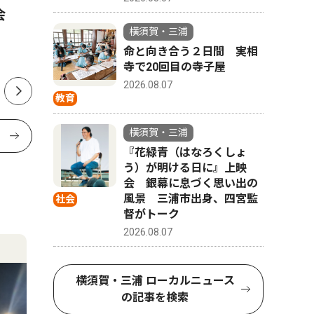
会
海岸でゴスペルライブ
「命の大
横須賀・三浦
ぶ 小学
命と向き合う２日間 実相
寺で20回目の寺子屋
2026.08.07
教育
横須賀・三浦
『花緑青（はなろくしょ
う）が明ける日に』上映
会 銀幕に息づく思い出の
風景 三浦市出身、四宮監
社会
督がトーク
2026.08.07
横須賀・三浦 ローカルニュース
の記事を検索