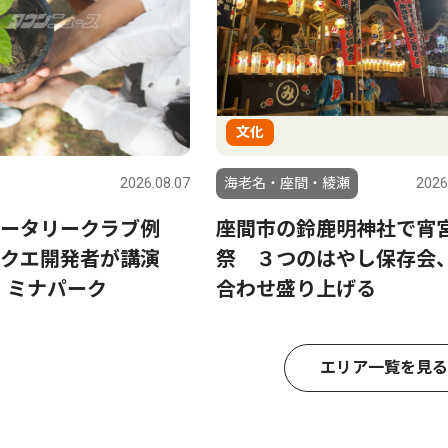
文化
2026.08.07
海老名・座間・綾瀬
2026
ータリークラブ例
座間市の鈴鹿明神社で宵
ラクエ開発者が講演
祭 ３つのはやし保存会
日 ミナパーク
合わせ盛り上げる
エリア一覧を見る