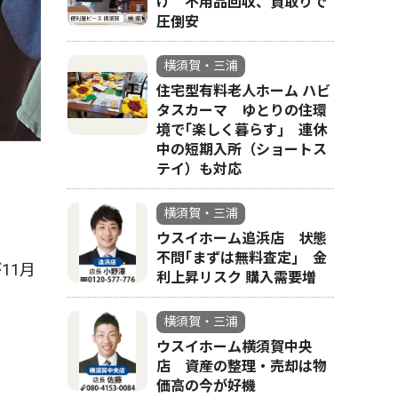
け 不用品回収、買取りで
圧倒安
横須賀・三浦
住宅型有料老人ホーム ハビ
タスカーマ ゆとりの住環
境で｢楽しく暮らす｣ 連休
中の短期入所（ショートス
テイ）も対応
横須賀・三浦
ウスイホーム追浜店 状態
不問｢まずは無料査定｣ 金
11月
利上昇リスク 購入需要増
横須賀・三浦
ウスイホーム横須賀中央
店 資産の整理・売却は物
価高の今が好機