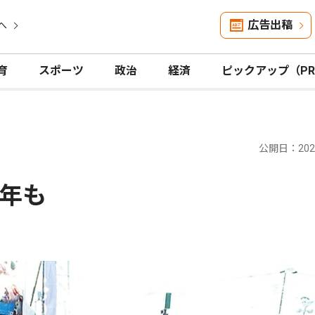
広告出稿
へ
育
スポーツ
政治
経済
ピックアップ（P
公開日：2024
年も