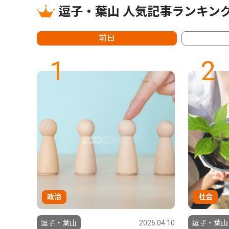
逗子・葉山 人気記事ランキン
前日
1
2
政治
社会
6.07.31
逗子・葉山
2026.04.10
逗子・葉山