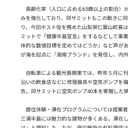
高齢化率（人口に占める65歳以上の割合）
みを強化しており、同サミットもこの動きに
り、今回ホスト役を務めた山梨崇仁葉山町長
ミットで『健康半島宣言』をするなどして事
体的な数値目標を定めてはどうか」など声が
が海を起点に「湘南ブランド」を発信し、内
自転車による観光振興策では、昨年５月に刊
沿いの飲食店などに修理器具や空気ポンプを
告。同サミットに空気ポンプ40本を寄贈した
居住体験・滞在プログラムについては提案者
三浦半島には魅力的な建物が多くある。滞在
は」と提起した。ただ、宿泊施設の有料提供