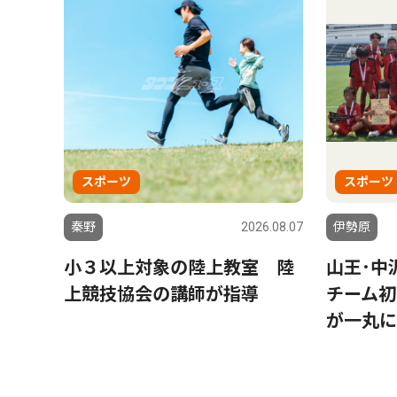
スポーツ
スポーツ
秦野
2026.08.07
伊勢原
小３以上対象の陸上教室 陸
山王･中
上競技協会の講師が指導
チーム初
が一丸に