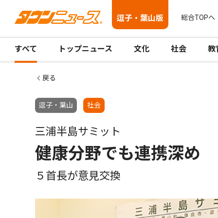
逗子・葉山版
総合TOPへ
すべて
トップニュース
文化
社会
教
戻る
逗子・葉山
社会
三浦半島サミット
健康分野でも連携深め
５首長が意見交換