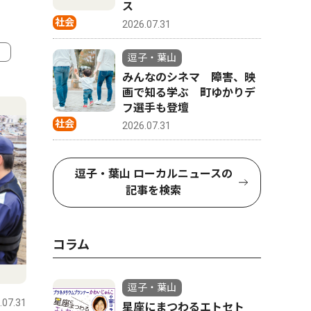
ス
社会
2026.07.31
逗子・葉山
みんなのシネマ 障害、映
4
5
画で知る学ぶ 町ゆかりデ
フ選手も登壇
社会
2026.07.31
逗子・葉山 ローカルニュースの
記事を検索
コラム
コラム
人物風土
逗子・葉山
.07.31
逗子・葉山
2026.07.31
逗子・葉山
星座にまつわるエトセト