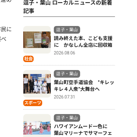
逗子・葉山 ローカルニュースの新着
記事
市民に
逗子・葉山
読み終えた本、こども支援
述べ
に かなしん全店に回収箱
2026.08.06
社会
逗子・葉山
葉山町空手道協会 "キレッ
キレ４人衆"大舞台へ
2026.07.31
スポーツ
逗子・葉山
ハワイアンムード一色に
葉山マリーナでサマーフェ