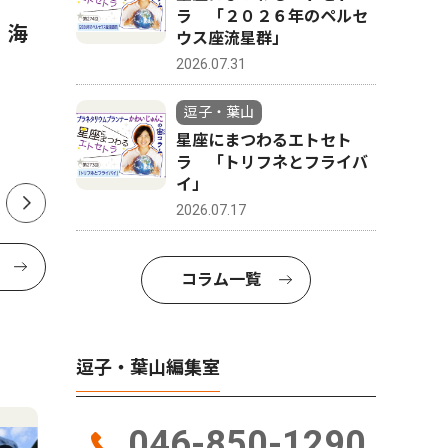
ラ 「２０２６年のペルセ
 海
星座にまつわるエトセトラ
ALS患
ウス座流星群」
「２０２６年のペルセウス座
る(一財)
2026.07.31
流星群」
の未来研
逗子・葉山
る 畠中
星座にまつわるエトセト
山在住 6
ラ 「トリフネとフライバ
イ」
2026.07.17
コラム一覧
逗子・葉山編集室
046-850-1290