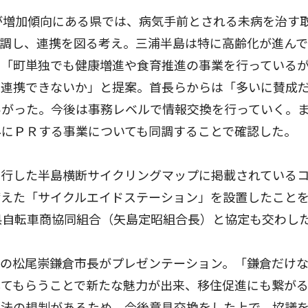
が増加傾向にある県では、病気手前とされる未病を治す
同調し、連携を図る考え。三浦半島は特に高齢化が進ん
は「町単独でも健康増進や食育推進の事業を行っている
業連携できないか」と提案。首長らからは「多いに賛成
あがった。今後は事務レベルで情報交換を行っていく。
外にＰＲする事業についても同調することで確認した。
行した半島横断サイクリングマップに掲載されている
備えた「サイクルエイドステーション」を設置したこと
県自転車商協同組合（矢島定昭組合長）と協定も交わし
の松尾崇鎌倉市長がプレゼンテーション。「鎌倉だけ
してもらうことで新たな魅力が出来、移住促進にも繋が
は法の規制があるため、今後意見交換をした上で、協議