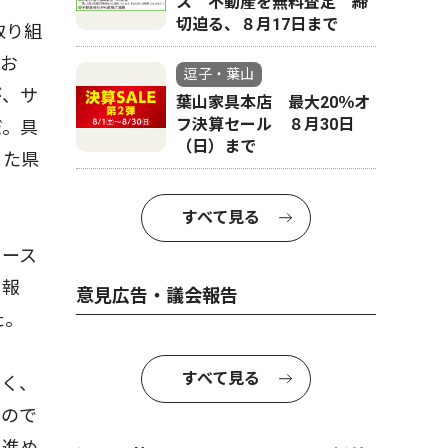
ス 不動産を無料査定 締
切迫る、８月17日まで
取り組
でお
逗子・葉山
が、サ
葉山家具本店 最大20％オ
フ決算セール ８月30日
だ。具
（日）まで
また県
すべて見る
コース
を報
意見広告・議会報告
た。
すべて見る
なく、
るので
を進め