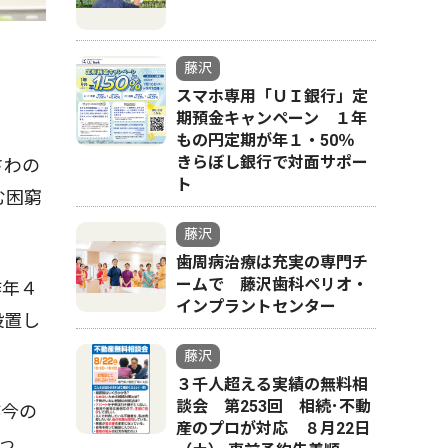
藤沢
スマホ専用「ＵＩ銀行」定
期預金キャンペーン １年
もの円定期が年１・50％
きらぼし銀行で対面サポー
さわの
ト
む困窮
藤沢
歯周病治療は充実の専門チ
ームで 藤沢歯科ペリオ・
昨年４
インプラントセンター
設置し
藤沢
３千人超える実績の無料相
談会 第253回 相続･不動
昨今の
産のプロが対応 ８月22日
っ