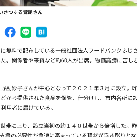
いさつする鷲尾さん
に無料で配布している一般社団法人フードバンクふじ
た。関係者や来賓など約60人が出席。物価高騰に苦し
野副妙子さんが中心となって２０２１年３月に設立。
などから提供された食品を保管、仕分けし、市内各所に
て利用者に届けている。
世帯に上り、設立当初の約１４０世帯から倍増した。
支援の必要性が急速に高まっている現状が浮き彫りとな