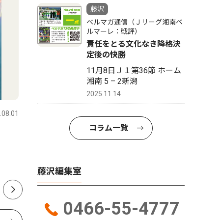
藤沢
ベルマガ通信（Ｊリーグ湘南ベ
ルマーレ：戦評）
責任をとる文化なき降格決
定後の快勝
11月8日Ｊ１第36節 ホーム
湘南 5 – 2新潟
経済
社会
2025.11.14
.08.01
藤沢
2024.06.28
藤沢
コラム一覧
名店ビルなど３棟一体開発
セブン－
２０２７年夏に営業終了
ん 声掛
北警察署
準備組合がテナントに説明
藤沢編集室
0466-55-4777