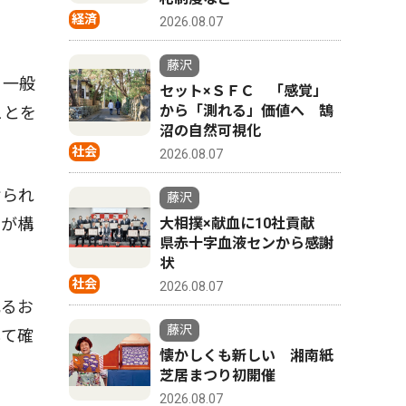
経済
2026.08.07
藤沢
、一般
セット×ＳＦＣ 「感覚」
から「測れる」価値へ 鵠
ことを
沼の自然可視化
社会
2026.08.07
けられ
藤沢
ンが構
大相撲×献血に10社貢献
県赤十字血液センから感謝
。
状
社会
2026.08.07
配るお
藤沢
して確
懐かしくも新しい 湘南紙
芝居まつり初開催
2026.08.07