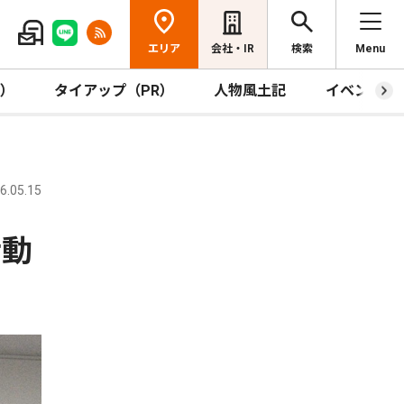
エリア
会社・IR
検索
Menu
R）
タイアップ（PR）
人物風土記
イベント
.05.15
活動