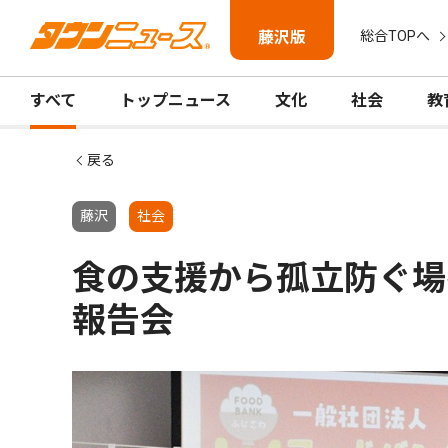
藤沢版
総合TOPへ
すべて
トップニュース
文化
社会
教
戻る
藤沢
社会
食の支援から孤立防ぐ場
報告会