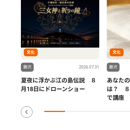
文化
文化
6.07.31
藤沢
2026.07.31
藤沢
 日
夏夜に浮かぶ江の島伝説 ８
あなたの
キノ
月18日にドローンショー
は？ ８
で講座