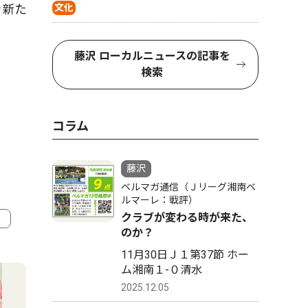
を新た
文化
藤沢 ローカルニュースの記事を
検索
コラム
藤沢
ベルマガ通信（Ｊリーグ湘南ベ
ルマーレ：戦評）
クラブが変わる時が来た、
のか？
4
5
11月30日Ｊ１第37節 ホー
ム湘南１-０清水
2025.12.05