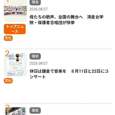
鎌倉
2026.08.07
母たちの歌声、全国の舞台へ 清泉女学
院・保護者合唱団が快挙
トップニュ
ース
文化
2
鎌倉
2026.08.07
休日は鎌倉で音楽を ８月11日と22日にコ
ンサート
文化
3
鎌倉