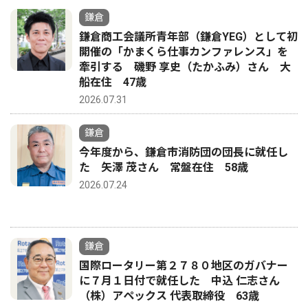
鎌倉
鎌倉商工会議所青年部（鎌倉YEG）として初
開催の「かまくら仕事カンファレンス」を
牽引する 磯野 享史（たかふみ）さん 大
船在住 47歳
2026.07.31
鎌倉
今年度から、鎌倉市消防団の団長に就任し
た 矢澤 茂さん 常盤在住 58歳
2026.07.24
鎌倉
国際ロータリー第２７８０地区のガバナー
に７月１日付で就任した 中込 仁志さん
（株）アペックス 代表取締役 63歳