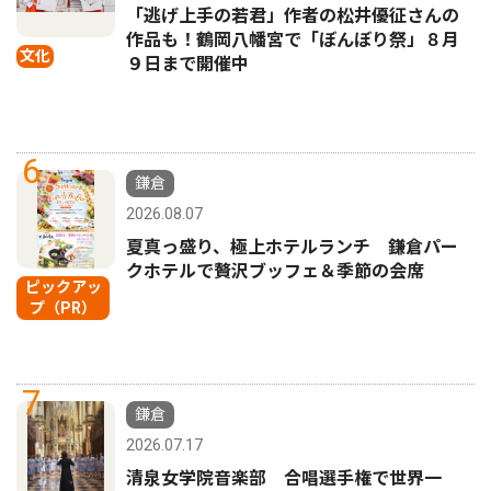
「逃げ上手の若君」作者の松井優征さんの
作品も！鶴岡八幡宮で「ぼんぼり祭」８月
文化
９日まで開催中
6
鎌倉
2026.08.07
夏真っ盛り、極上ホテルランチ 鎌倉パー
クホテルで贅沢ブッフェ＆季節の会席
ピックアッ
プ（PR）
7
鎌倉
2026.07.17
清泉女学院音楽部 合唱選手権で世界一