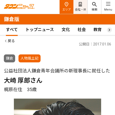
エリア
会社・IR
検索
Menu
鎌倉版
すべて
トップニュース
文化
社会
教育
ス
戻る
公開日：2017.01.06
鎌倉
人物風土記
公益社団法人鎌倉青年会議所の新理事長に就任した
大崎 厚郎さん
梶原在住 35歳