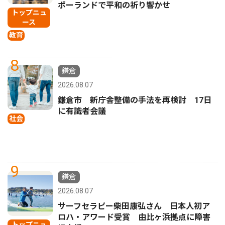
ポーランドで平和の祈り響かせ
トップニュ
ース
教育
8
鎌倉
2026.08.07
鎌倉市 新庁舎整備の手法を再検討 17日
に有識者会議
社会
9
鎌倉
2026.08.07
サーフセラピー柴田康弘さん 日本人初ア
ロハ・アワード受賞 由比ヶ浜拠点に障害
トップニュ