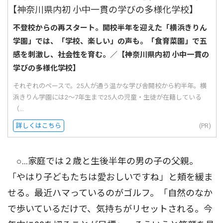
不登校からの再スタート。開校半年を迎えた「横浜きりん
学園」では、「学校、楽しい」の声も。「食育菜園」で五
感を刺激し、社会性を育む。／【神奈川県内初 小中一貫の
学びの多様化学校】
それぞれのペースで。25人が通う温かな学び舎開校から約半年。横
浜きりん学園には2〜7年生まで25人の児童・生徒が在籍している
（...
詳しくはこちら
(PR)
○…家庭では２歳と生後半年の男の子の父親。
「やはり子どもたちは愛おしいですね」と頬を緩ま
せる。最近ハマっているのがゴルフ。「自然のなか
で歩いているだけで、気持ちがリセットされる。今