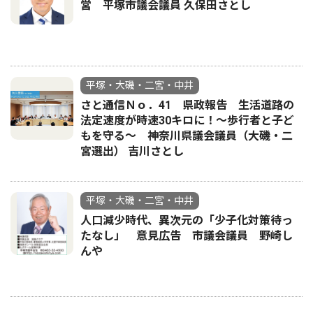
営 平塚市議会議員 久保田さとし
平塚・大磯・二宮・中井
さと通信Ｎｏ．41 県政報告 生活道路の
法定速度が時速30キロに！〜歩行者と子ど
もを守る〜 神奈川県議会議員（大磯・二
宮選出） 吉川さとし
平塚・大磯・二宮・中井
人口減少時代、異次元の「少子化対策待っ
たなし」 意見広告 市議会議員 野崎し
んや