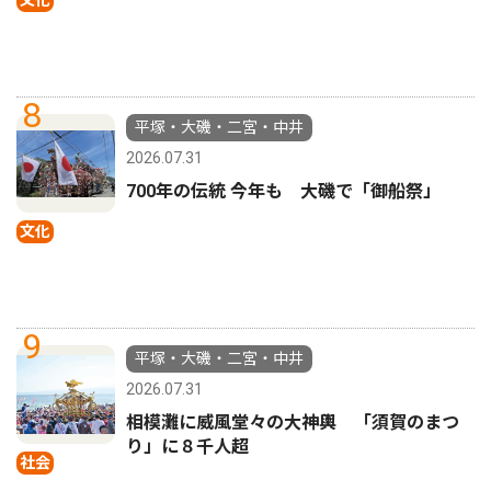
文化
8
平塚・大磯・二宮・中井
2026.07.31
700年の伝統 今年も 大磯で「御船祭」
文化
9
平塚・大磯・二宮・中井
2026.07.31
相模灘に威風堂々の大神輿 「須賀のまつ
り」に８千人超
社会