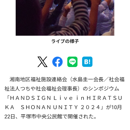
ライブの様子
湘南地区福祉施設連絡会（水島圭一会長／社会福
祉法人つちや社会福祉会理事長）のシンポジウム
「ＨＡＮＤＳＩＧＮ Ｌｉｖｅ ｉｎ ＨＩＲＡＴＳＵ
ＫＡ ＳＨＯＮＡＮ ＵＮＩＴＹ ２０２４」が10月
22日、平塚市中央公民館で開催された。