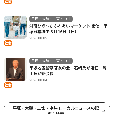
社会
平塚・大磯・二宮・中井
湘南ひらつかふれあいマーケット 開催 平
塚競輪場で８月16日（日）
2026.08.05
社会
平塚・大磯・二宮・中井
平塚地区警察官友の会 石崎氏が退任 尾
上氏が新会長
2026.08.04
社会
平塚・大磯・二宮・中井 ローカルニュースの記