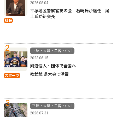
2026.08.04
平塚地区警察官友の会 石崎氏が退任 尾
上氏が新会長
社会
2
平塚・大磯・二宮・中井
2023.06.15
剣道個人・団体で全国へ
敬武館 県大会で活躍
スポーツ
3
平塚・大磯・二宮・中井
2026.07.31