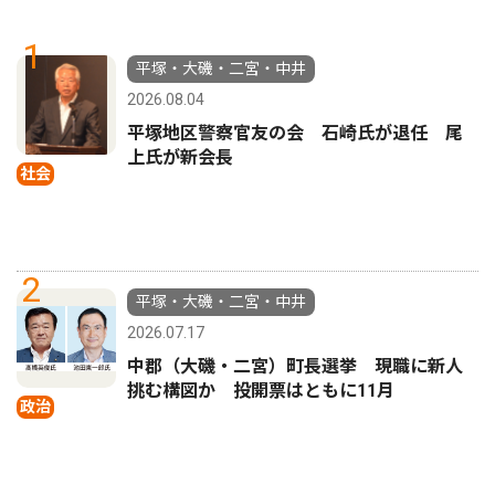
1
平塚・大磯・二宮・中井
2026.08.04
平塚地区警察官友の会 石崎氏が退任 尾
上氏が新会長
社会
2
平塚・大磯・二宮・中井
2026.07.17
中郡（大磯・二宮）町長選挙 現職に新人
挑む構図か 投開票はともに11月
政治