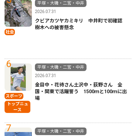
平塚・大磯・二宮・中井
2026.07.31
クビアカツヤカミキリ 中井町で初確認
樹木への被害懸念
社会
6
平塚・大磯・二宮・中井
2026.07.31
金目中・花待さん土沢中・荻野さん 全
国・関東で活躍誓う 1500ｍと100ｍに出
スポーツ
場
トップニュ
ース
7
平塚・大磯・二宮・中井