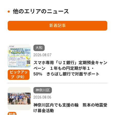
他のエリアのニュース
新着記事
大和
2026.08.07
スマホ専用「ＵＩ銀行」定期預金キャン
ペーン １年もの円定期が年１・
ピックアッ
50％ きらぼし銀行で対面サポート
プ（PR）
神奈川区
2026.08.06
神奈川区内でも支援の輪 熊本の地震受
け募金活動
社会