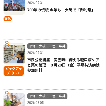
2026.07.31
700年の伝統 今年も 大磯で「御船祭」
文化
8
平塚・大磯・二宮・中井
2026.07.31
市民公開講座 災害時に備える糖尿病ケア
と薬の管理 ８月28日（金）平塚共済病院
ピックアッ
参加無料
プ（PR）
9
平塚・大磯・二宮・中井
2026.08.05