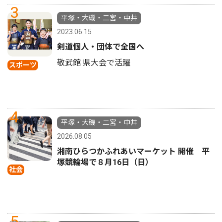
3
平塚・大磯・二宮・中井
2023.06.15
剣道個人・団体で全国へ
敬武館 県大会で活躍
スポーツ
4
平塚・大磯・二宮・中井
2026.08.05
湘南ひらつかふれあいマーケット 開催 平
塚競輪場で８月16日（日）
社会
5