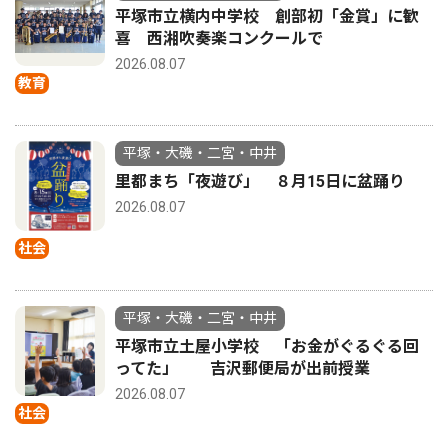
平塚市立横内中学校 創部初「金賞」に歓
喜 西湘吹奏楽コンクールで
2026.08.07
教育
平塚・大磯・二宮・中井
里都まち「夜遊び」 ８月15日に盆踊り
2026.08.07
社会
平塚・大磯・二宮・中井
平塚市立土屋小学校 「お金がぐるぐる回
ってた」 吉沢郵便局が出前授業
2026.08.07
社会