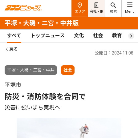
エリア
会社・IR
検索
Menu
平塚・大磯・二宮・中井版
すべて
トップニュース
文化
社会
教育
ス
戻る
公開日：2024.11.08
平塚・大磯・二宮・中井
社会
平塚市
防災・消防体験を合同で
災害に強いまち実現へ