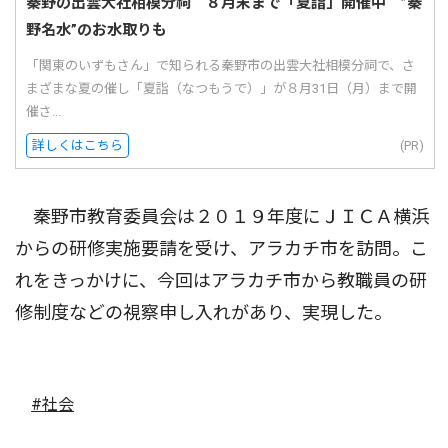
秦野の出雲大社相模分祠 ８月末まで「夏詣」開催中 ”秦
野名水”のお水取りも
「関東のいずもさん」で知られる秦野市の出雲大社相模分祠で、さ
まざまな夏の催し「夏詣（なつもうで）」が８月31日（月）まで開
催さ...
詳しくはこちら
(PR)
秦野市教育委員会は２０１９年度にＪＩＣＡ横浜
からの研修実施要請を受け、アラカチ市を訪問。こ
れをきっかけに、今回はアラカチ市から教職員の研
修制度などの視察申し入れがあり、実現した。
#社会