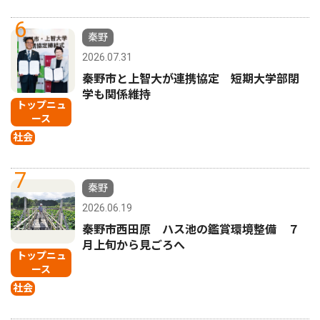
6
秦野
2026.07.31
秦野市と上智大が連携協定 短期大学部閉
学も関係維持
トップニュ
ース
社会
7
秦野
2026.06.19
秦野市西田原 ハス池の鑑賞環境整備 ７
月上旬から見ごろへ
トップニュ
ース
社会