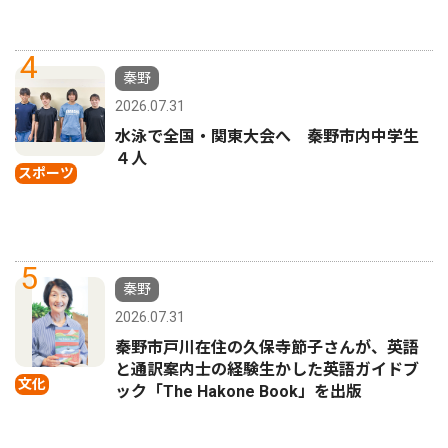
4
秦野
2026.07.31
水泳で全国・関東大会へ 秦野市内中学生
４人
スポーツ
5
秦野
2026.07.31
秦野市戸川在住の久保寺節子さんが、英語
と通訳案内士の経験生かした英語ガイドブ
文化
ック「The Hakone Book」を出版