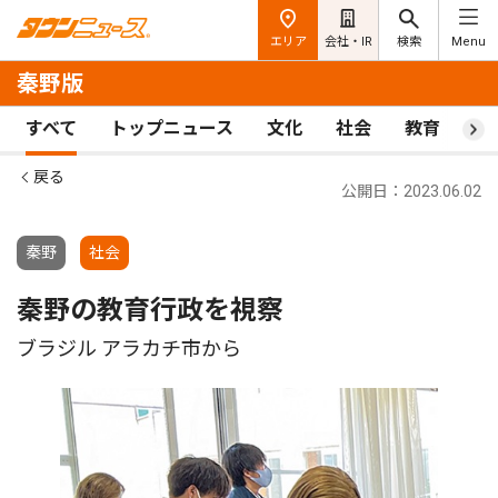
エリア
会社・IR
検索
Menu
秦野版
すべて
トップニュース
文化
社会
教育
ス
戻る
公開日：2023.06.02
秦野
社会
秦野の教育行政を視察
ブラジル アラカチ市から