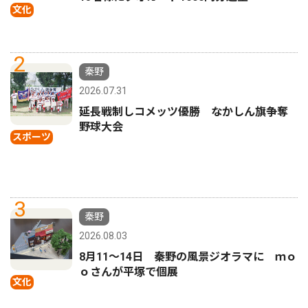
文化
2
秦野
2026.07.31
延長戦制しコメッツ優勝 なかしん旗争奪
野球大会
スポーツ
3
秦野
2026.08.03
8月11〜14日 秦野の風景ジオラマに ｍｏ
ｏさんが平塚で個展
文化