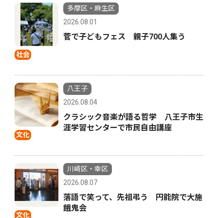
多摩区・麻生区
2026.08.01
菅で子どもフェス 親子700人集う
社会
八王子
2026.08.04
クラシック音楽が語る哲学 八王子市生
涯学習センターで市民自由講座
文化
川崎区・幸区
2026.08.07
落語で笑って、先祖弔う 円能院で大施
餓鬼会
文化