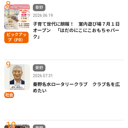
8
秦野
2026.06.19
子育て世代に朗報！ 室内遊び場７月１日
オープン 「はだのにこにこおもちゃパー
ピックアッ
ク」
プ（PR）
9
秦野
2026.07.31
秦野名水ロータリークラブ クラブ名を広
めたい
社会
10
秦野