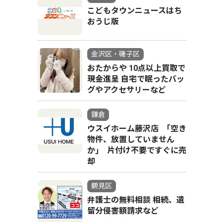
こどもタウンニュースはち
おうじ版
金沢区・磯子区
おたからや 10点以上買取で
現金進呈 自宅で眠ったバッ
グやアクセサリーなど
鎌倉
ウスイホーム藤沢店 ｢空き
物件、放置していません
か｣ 片付け不要ですぐに売
却
鶴見区
弁護士の無料相談 相続、遺
留分侵害額請求など