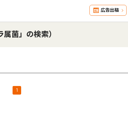
広告出稿
ラ属菌」の検索）
1