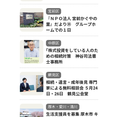
宮前区
『ＮＰＯ法人 宮前かぐやの
里』だより㉟ グループホ
ームでの１日
中原区
｢株式投資をしている人のた
めの相続対策 神谷司法書
士事務所
鶴見区
相続・遺言・成年後見 専門
家による無料相談会 ５月24
日・26日 鶴見公会堂
厚木・愛川・清川
生活支援員を募集 厚木市 キ