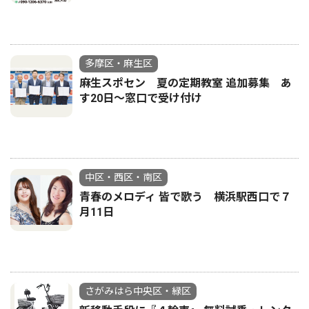
多摩区・麻生区
麻生スポセン 夏の定期教室 追加募集 あ
す20日〜窓口で受け付け
中区・西区・南区
青春のメロディ 皆で歌う 横浜駅西口で７
月11日
さがみはら中央区・緑区