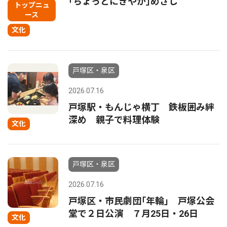
｢ちょっとにぎやか｣めざし
トップニュ
ース
文化
戸塚区・泉区
2026.07.16
戸塚駅・もんじゃ横丁 鉄板囲み絆
深め 親子で料理体験
文化
戸塚区・泉区
2026.07.16
戸塚区・市民劇団｢年輪｣ 戸塚公会
堂で２日公演 ７月25日・26日
文化