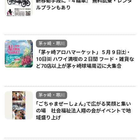
新移動手段に『４輪車』 無料試乗・レンタ
ルプランもあり
茅ヶ崎・寒川
「茅ヶ崎アロハマーケット」５月９日㈯・
10日㈰ ハワイ満喫の２日間 フード・雑貨な
ど70店以上が茅ヶ崎球場周辺に大集合
茅ヶ崎・寒川
｢ごちゃまぜーしょん｣で広がる笑顔と集い
の場 社会福祉法人翔の会がイベントで地
域盛り上げ