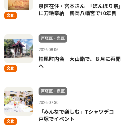
泉区在住・宮本さん ｢ぼんぼり祭｣
に刀絵奉納 鶴岡八幡宮で10年目
文化
戸塚区・泉区
2026.08.06
柏尾町内会 大山詣で、８月に再開
へ
文化
戸塚区・泉区
2026.07.30
「みんなで楽しむ」Tシャツデコ
戸塚でイベント
文化