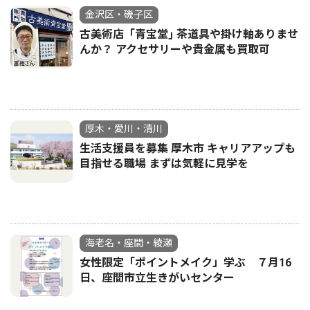
金沢区・磯子区
古美術店「青宝堂｣ 茶道具や掛け軸ありませ
んか？ アクセサリーや貴金属も買取可
厚木・愛川・清川
生活支援員を募集 厚木市 キャリアアップも
目指せる職場 まずは気軽に見学を
海老名・座間・綾瀬
女性限定「ポイントメイク」学ぶ ７月16
日、座間市立生きがいセンター