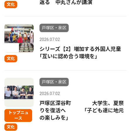
返る 中丸さんが講演
文化
戸塚区・泉区
2026.07.02
シリーズ【2】増加する外国人児童
｢互いに認め合う環境を｣
文化
戸塚区・泉区
2026.07.02
戸塚区深谷町 大学生、夏祭
りを復活へ 「子ども達に地元
トップニュ
の楽しみを」
ース
文化