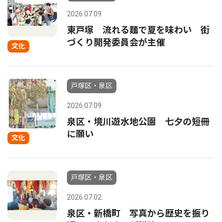
2026.07.09
東戸塚 流れる麵で夏を味わい 街
づくり開発委員会が主催
文化
戸塚区・泉区
2026.07.09
泉区・境川遊水地公園 七夕の短冊
に願い
文化
戸塚区・泉区
2026.07.02
泉区・新橋町 写真から歴史を振り