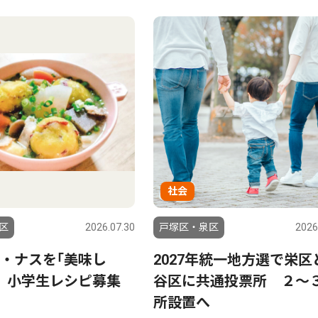
社会
区
2026.07.30
戸塚区・泉区
2026
・ナスを｢美味し
2027年統一地方選で栄区
、小学生レシピ募集
谷区に共通投票所 ２〜
所設置へ