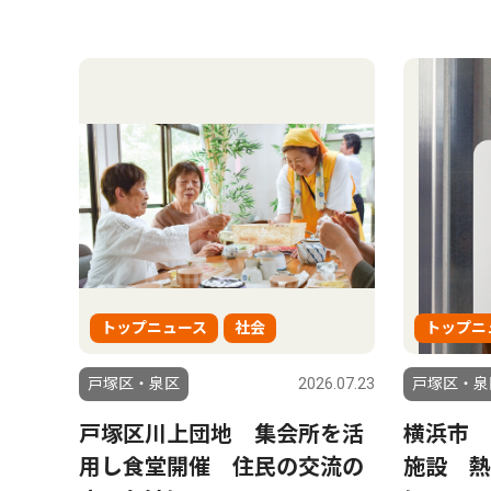
トップニュース
社会
トップニ
戸塚区・泉区
2026.07.23
戸塚区・泉
戸塚区川上団地 集会所を活
横浜市 
用し食堂開催 住民の交流の
施設 熱