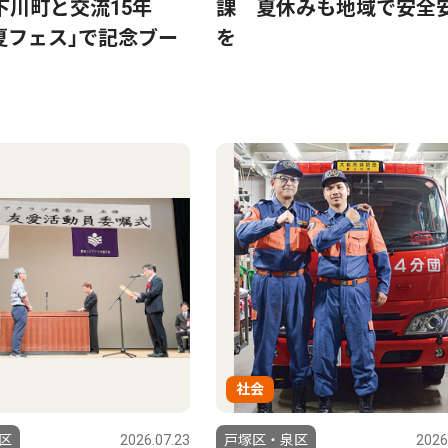
下川町と交流15年
課 夏休みも地域で安全
BA夏フェス｣で記念ブー
を
社会
区
2026.07.23
戸塚区・泉区
2026