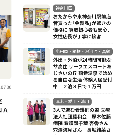
神奈川区
おたからや東神奈川駅前店
昔買った｢金製品｣が驚きの
価格に 買取初心者も安心、
女性店長が丁寧に接客
小田原・箱根・湯河原・真鶴
外出・外泊が24時間可能な
サ高住 リーフエスコートあ
じさいの丘 鶴巻温泉で始め
る自由な生活 体験入居受付
中 ２泊３日で１万円
.07.30
協定
厚木・愛川・清川
ＮＡ
3人で進む看護師の道 医療
法人社団藤和会 厚木佐藤
病院 看護部千葉 杏香さん
穴澤海月さん 長堀結菜さ