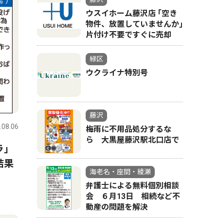
ウスイホーム藤沢店 ｢空き
物件、放置していませんか｣
片付け不要ですぐに売却
緑区
ウクライナ特別号
藤沢
.08.06
梅雨に不用品処分するな
ら 大黒屋藤沢駅北口店で
ラ」
結果
海老名・座間・綾瀬
弁護士による無料個別相談
会 ６月13日 相続など不
動産の問題を解決