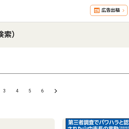
広告出稿
検索）
3
4
5
6