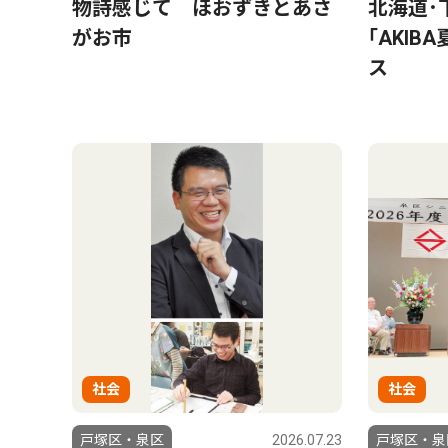
物詩感じて ほおずきとあさ
北海道･
がお市
｢AKI
ス
社会
社会
戸塚区・泉区
2026.07.23
戸塚区・泉