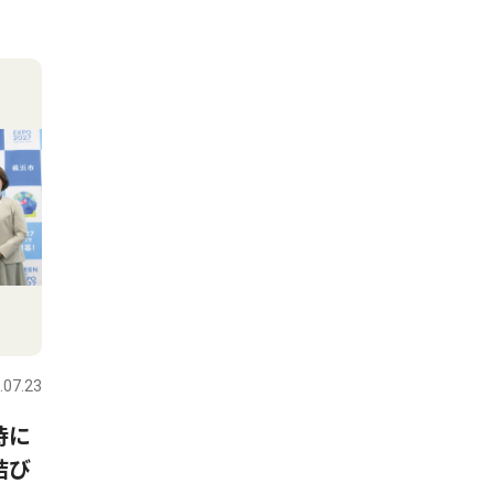
.07.23
時に
結び