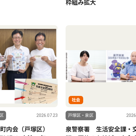
枠組み拡大
社会
区
2026.07.23
戸塚区・泉区
2026
合町内会（戸塚区）
泉警察署 生活安全課・