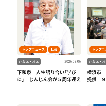
トップニュース
社会
トップニ
戸塚区・泉区
2026.08.06
戸塚区・泉
下和泉 人生語り合い｢学び
横浜市 
に｣ じんじん会が５周年迎え
提供 ９