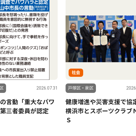
社会
区
2026.07.31
戸塚区・泉区
2026
の言動「重大なパワ
健康増進や災害支援で
第三者委員が認定
横浜市とスポーツクラブ
Ｓ