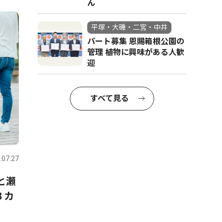
ん
平塚・大磯・二宮・中井
パート募集 恩賜箱根公園の
管理 植物に興味がある人歓
迎
すべて見る
.07.27
と瀬
３カ