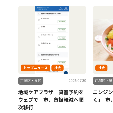
トップニュース
社会
社会
戸塚区・泉区
2026.07.30
戸塚区・泉
地域ケアプラザ 貸室予約を
ニンジン
ウェブで 市、負担軽減へ順
く｣ 市
次移行