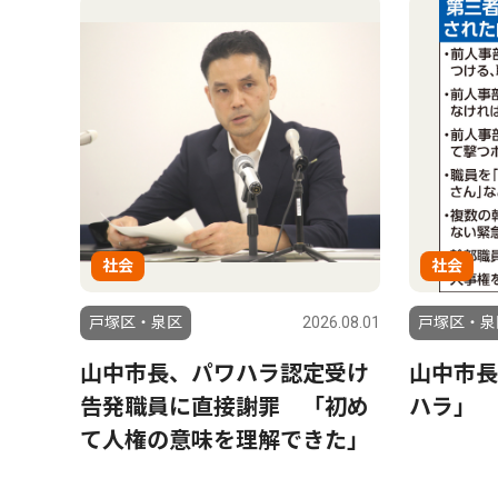
社会
社会
戸塚区・泉区
2026.08.01
戸塚区・泉
山中市長、パワハラ認定受け
山中市長
告発職員に直接謝罪 「初め
ハラ」 
て人権の意味を理解できた」