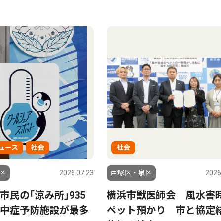
ュース
社会
社会
区
2026.07.23
戸塚区・泉区
2026
市民の｢涼み所｣935
横浜市獣医師会 風水害
中症予防施設が最多
ペット預かり 市と協定