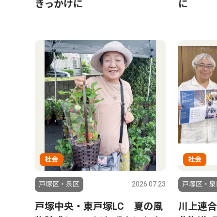
きっかけに
に
社会
社会
戸塚区・泉区
2026.07.23
戸塚区・泉
戸塚中央・東戸塚LC 夏の風
川上連