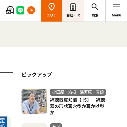
エリア
会社・IR
検索
Menu
ピックアップ
小田原・箱根・湯河原・真鶴
補聴器豆知識【15】 補聴
器の形状耳穴型か耳かけ型
か
藤沢