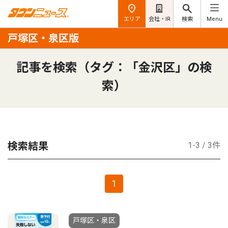
エリア
会社・IR
検索
Menu
戸塚区・泉区版
記事を検索（タグ：「金沢区」の検
索）
検索結果
1-3 / 3件
1
戸塚区・泉区