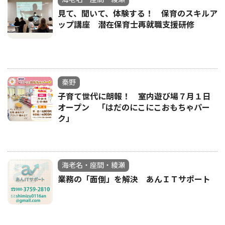
見て、聞いて、体験する！ 保育のスキルア
ップ講座 潜在保育士再就職支援研修
秦野
子育て世代に朗報！ 室内遊び場７月１日
オープン 「はだのにこにこおもちゃパー
ク」
海老名・座間・綾瀬
業務の「面倒」を解決 あんＩＴサポート