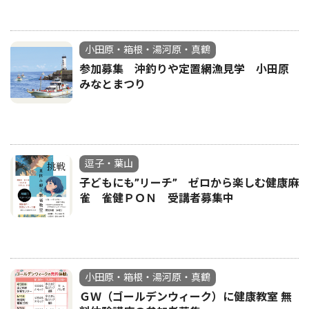
小田原・箱根・湯河原・真鶴
参加募集 沖釣りや定置網漁見学 小田原
みなとまつり
逗子・葉山
子どもにも”リーチ” ゼロから楽しむ健康麻
雀 雀健ＰＯＮ 受講者募集中
小田原・箱根・湯河原・真鶴
ＧＷ（ゴールデンウィーク）に健康教室 無