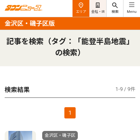
エリア
会社・IR
検索
Menu
金沢区・磯子区版
記事を検索（タグ：「能登半島地震」
の検索）
検索結果
1-9 / 9件
1
金沢区・磯子区