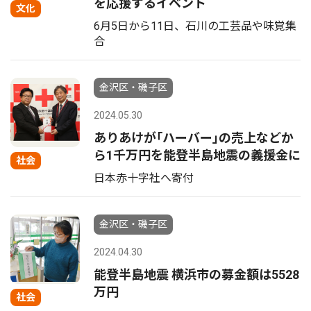
を応援するイベント
文化
6月5日から11日、石川の工芸品や味覚集
合
金沢区・磯子区
2024.05.30
ありあけが｢ハーバー｣の売上などか
ら1千万円を能登半島地震の義援金に
社会
日本赤十字社へ寄付
金沢区・磯子区
2024.04.30
能登半島地震 横浜市の募金額は5528
万円
社会