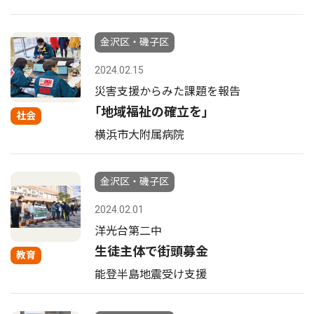
金沢区・磯子区
2024.02.15
災害支援からみた課題を報告
｢地域福祉の確立を｣
社会
横浜市大附属病院
金沢区・磯子区
2024.02.01
洋光台第二中
生徒主体で街頭募金
教育
能登半島地震受け支援