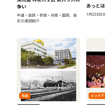
あっとほ
争い
1月22日0:
中道・自民・参政・共産・国民、各
氏の演説紹介
社会
ピックア