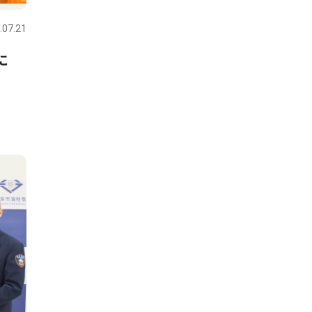
.07.21
に