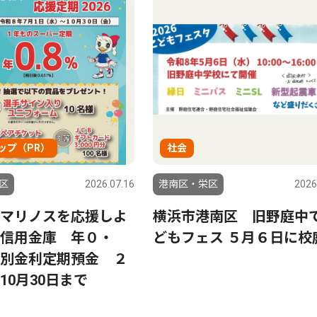
ップ（PR）
社会
区
2026.07.16
港南区・栄区
2026
マリノスを応援しよ
横浜市港南区 旧野庭中
信用金庫 年０・
どもフェス ５月６日に校
別金利定期預金 ２
10月30日まで