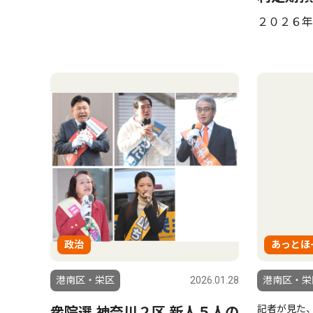
２０２６年
政治
あっとほ
港南区・栄区
2026.01.28
港南区・栄
記者が見た
衆院選 神奈川２区 新人５人の