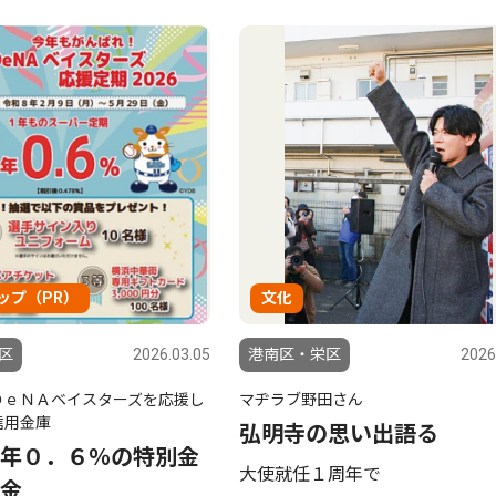
ップ（PR）
文化
区
2026.03.05
港南区・栄区
2026
ＤｅＮＡベイスターズを応援し
マヂラブ野田さん
信用金庫
弘明寺の思い出語る
年０．６％の特別金
大使就任１周年で
金