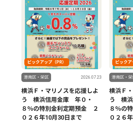
ピックアップ（PR）
ピックア
港南区・栄区
2026.07.23
港南区・栄
横浜Ｆ・マリノスを応援しよ
横浜Ｆ・
う 横浜信用金庫 年０・
う 横浜
８％の特別金利定期預金 ２
８％の特
０２６年10月30日まで
０２６年