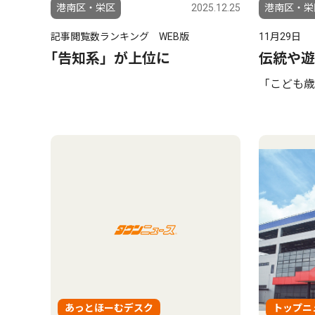
港南区・栄区
2025.12.25
港南区・栄
記事閲覧数ランキング WEB版
11月29日
｢告知系」が上位に
伝統や遊
「こども歳
あっとほーむデスク
トップニ