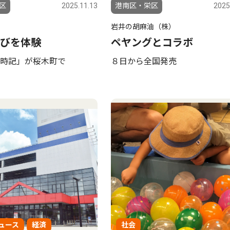
区
2025.11.13
港南区・栄区
2025
岩井の胡麻油（株）
びを体験
ペヤングとコラボ
時記」が桜木町で
８日から全国発売
ュース
経済
社会