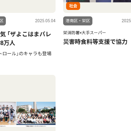
社会
区
2025.05.04
港南区・栄区
2025
栄消防署×大手スーパー
気 ｢ザよこはまパレ
災害時食料等支援で協力
38万人
トロール｣のキャラも登場