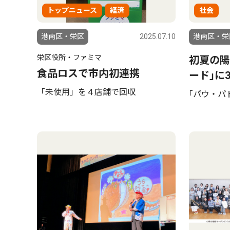
トップニュース
経済
社会
港南区・栄区
2025.07.10
港南区・栄
栄区役所・ファミマ
初夏の陽
食品ロスで市内初連携
ード｣に
「未使用」を４店舗で回収
｢パウ・パ