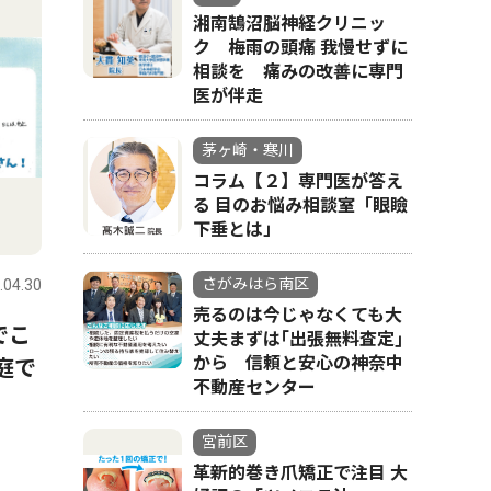
湘南鵠沼脳神経クリニッ
ク 梅雨の頭痛 我慢せずに
相談を 痛みの改善に専門
医が伴走
茅ヶ崎・寒川
コラム【２】専門医が答え
る 目のお悩み相談室「眼瞼
下垂とは」
さがみはら南区
.04.30
売るのは今じゃなくても大
でこ
丈夫まずは｢出張無料査定｣
から 信頼と安心の神奈中
庭で
不動産センター
宮前区
革新的巻き爪矯正で注目 大