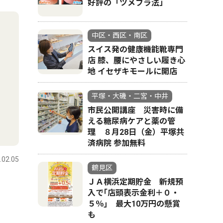
好評の「ツメフラ法」
中区・西区・南区
スイス発の健康機能靴専門
店 膝、腰にやさしい履き心
地 イセザキモールに開店
平塚・大磯・二宮・中井
市民公開講座 災害時に備
える糖尿病ケアと薬の管
理 ８月28日（金）平塚共
済病院 参加無料
.02.05
鶴見区
ＪＡ横浜定期貯金 新規預
入で｢店頭表示金利＋０・
５％｣ 最大10万円の懸賞
も