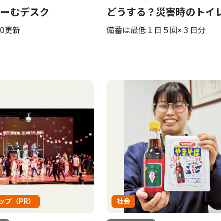
ーむデスク
どうする？災害時のトイ
00更新
備蓄は最低１日５回×３日分
ップ（PR）
社会