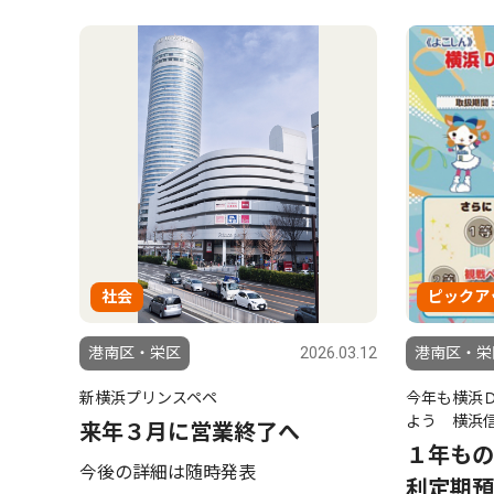
社会
ピックア
港南区・栄区
2026.03.12
港南区・栄
新横浜プリンスペペ
今年も横浜
よう 横浜
来年３月に営業終了へ
１年もの
今後の詳細は随時発表
利定期預