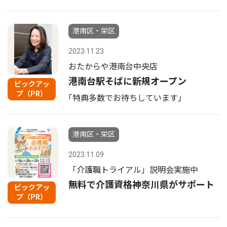
港南区・栄区
2023.11.23
おたからや港南台中央店
港南台駅そばに新規オープン
ピックアッ
プ（PR）
｢特典多数でお待ちしています｣
港南区・栄区
2023.11.09
「介護職トライアル」説明会実施中
無料で介護資格神奈川県がサポート
ピックアッ
プ（PR）