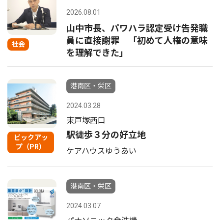
2026.08.01
山中市長、パワハラ認定受け告発職
員に直接謝罪 「初めて人権の意味
社会
を理解できた」
港南区・栄区
2024.03.28
東戸塚西口
駅徒歩３分の好立地
ピックアッ
プ（PR）
ケアハウスゆうあい
港南区・栄区
2024.03.07