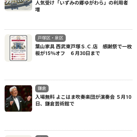
人気受け「いずみの郷ゆがわら」の利用者
増
戸塚区・泉区
葉山家具 西武東戸塚Ｓ.Ｃ.店 感謝祭で一枚
板が15％オフ ６月30日まで
鎌倉
入場無料 よこはま吹奏楽団が演奏会 ５月10
日、鎌倉芸術館で