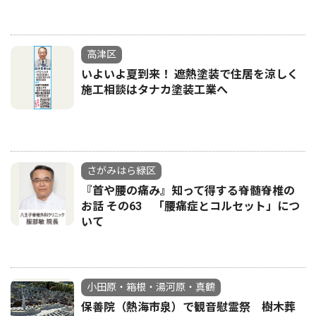
高津区
いよいよ夏到来！ 遮熱塗装で住居を涼しく
施工相談はタナカ塗装工業へ
さがみはら緑区
『首や腰の痛み』知って得する脊髄脊椎の
お話 その63 「腰痛症とコルセット」につ
いて
小田原・箱根・湯河原・真鶴
保善院（熱海市泉）で観音慰霊祭 樹木葬