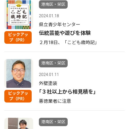
港南区・栄区
2024.01.18
県立青少年センター
伝統芸能や遊びを体験
ピックアッ
プ（PR）
２月18日、「こども歳時記」
港南区・栄区
2024.01.11
外壁塗装
｢３社以上から相見積を｣
ピックアッ
プ（PR）
悪徳業者に注意
港南区・栄区