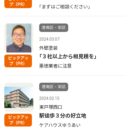
プ（PR）
｢まずはご相談ください｣
港南区・栄区
2024.03.07
外壁塗装
｢３社以上から相見積を｣
ピックアッ
プ（PR）
悪徳業者に注意
港南区・栄区
2024.02.15
東戸塚西口
駅徒歩３分の好立地
ピックアッ
プ（PR）
ケアハウスゆうあい