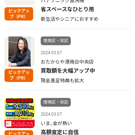
パナソニック食洗機
省スペースなひとり用
ピックアッ
プ（PR）
新生活やシニアにおすすめ
港南区・栄区
2024.03.07
おたからや港南台中央店
買取額を大幅アップ中
ピックアッ
プ（PR）
現金進呈特典も拡大
港南区・栄区
2024.03.07
いま､金が熱い
高額査定に自信
ピックアッ