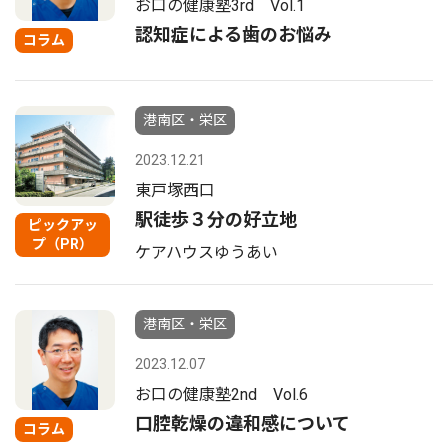
お口の健康塾3rd Vol.1
認知症による歯のお悩み
コラム
港南区・栄区
2023.12.21
東戸塚西口
駅徒歩３分の好立地
ピックアッ
プ（PR）
ケアハウスゆうあい
港南区・栄区
2023.12.07
お口の健康塾2nd Vol.6
口腔乾燥の違和感について
コラム