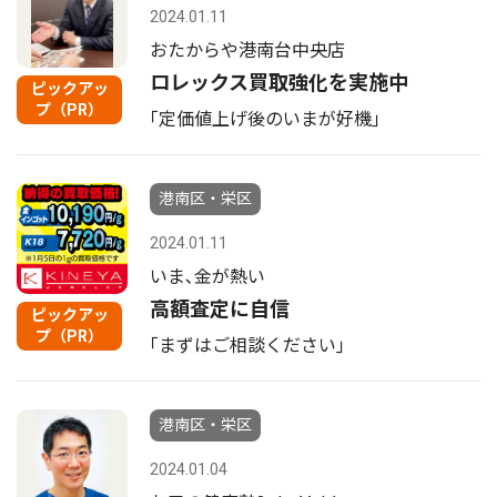
2024.01.11
おたからや港南台中央店
ロレックス買取強化を実施中
ピックアッ
プ（PR）
｢定価値上げ後のいまが好機｣
港南区・栄区
2024.01.11
いま､金が熱い
高額査定に自信
ピックアッ
プ（PR）
｢まずはご相談ください｣
港南区・栄区
2024.01.04