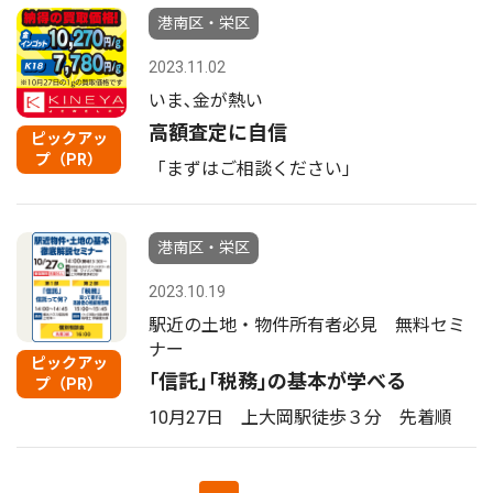
港南区・栄区
2023.11.02
いま､金が熱い
高額査定に自信
ピックアッ
プ（PR）
「まずはご相談ください」
港南区・栄区
2023.10.19
駅近の土地・物件所有者必見 無料セミ
ナー
ピックアッ
｢信託｣｢税務｣の基本が学べる
プ（PR）
10月27日 上大岡駅徒歩３分 先着順