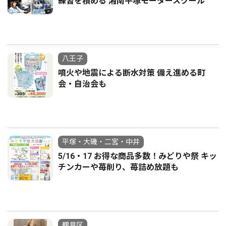
練習を積める 湘南平塚モータースクール
八王子
噴火や地震による断水対策 備え進める町
会・自治会も
平塚・大磯・二宮・中井
5/16・17 お得な商品多数！みどりや祭 キッ
チンカーや苺削り、苺詰め放題も
鶴見区