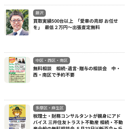
藤沢
買取実績500台以上 ｢愛車の売却 お任せ
を｣ 最低２万円〜出張査定無料
中区・西区・南区
無料相談 相続･遺言･贈与の相談会 中・
西・南区で予約不要
多摩区・麻生区
税理士・財務コンサルタントが親身にアド
バイス 三井住友トラスト不動産 相続・不動
産全般の無料相談会 ５月23日㈯新百合ヶ丘