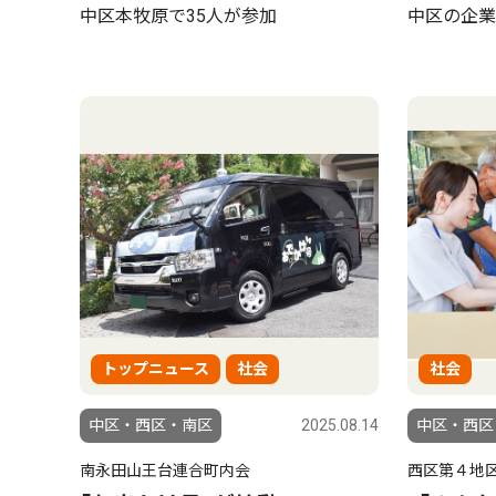
中区本牧原で35人が参加
中区の企業
トップニュース
社会
社会
中区・西区・南区
2025.08.14
中区・西区
南永田山王台連合町内会
西区第４地