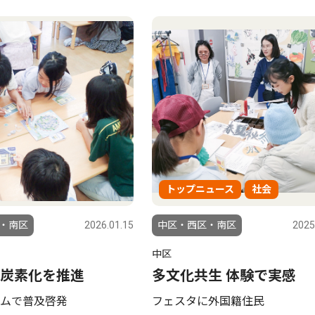
トップニュース
社会
・南区
2026.01.15
中区・西区・南区
2025
中区
炭素化を推進
多文化共生 体験で実感
ムで普及啓発
フェスタに外国籍住民