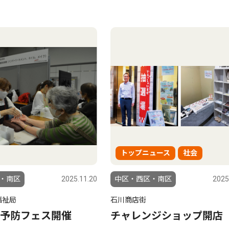
トップニュース
社会
・南区
2025.11.20
中区・西区・南区
2025
福祉局
石川商店街
予防フェス開催
チャレンジショップ開店