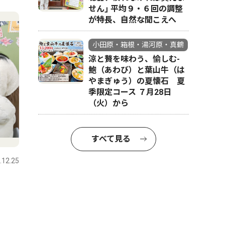
せん｣ 平均９・６回の調整
が特長、自然な聞こえへ
小田原・箱根・湯河原・真鶴
涼と贅を味わう、愉しむ-
鮑（あわび）と葉山牛（は
やまぎゅう）の夏懐石 夏
季限定コース ７月28日
（火）から
すべて見る
.12.25