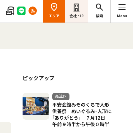
エリア
会社・IR
検索
Menu
ピックアップ
高津区
平安会館みぞのくちで人形
供養祭 ぬいぐるみ･人形に
｢ありがとう｣ ７月12日
午前９時半から午後０時半