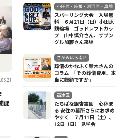
小田原・箱根・湯河原・真鶴
スパーリング大会 入場無
料 ６月21日（日）小田原
競輪場 ゴッドレフトカッ
プ 山中慎介さん、ザブン
グル加藤さん来場
さがみはら南区
葬儀のかなふく鈴木さんの
コラム ｢その葬儀費用、本
当に総額ですか｣
.05.21
ま
高津区
域課
たちばな銀杏霊園 心休ま
る 安住の墓所さらにお求め
やすく ７月11日（土）、
12日（日） 見学会