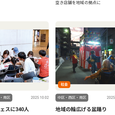
空き店舗を地域の拠点に
社会
・南区
2025.10.02
中区・西区・南区
2025
ェスに340人
地域の輪広げる盆踊り