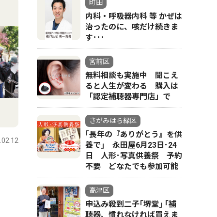
町田
内科・呼吸器内科 等 かぜは
治ったのに、咳だけ続きま
す･･･
宮前区
無料相談も実施中 聞こえ
ると人生が変わる 購入は
「認定補聴器専門店」で
さがみはら緑区
｢長年の『ありがとう』を供
.02.12
養で｣ 永田屋6月23日･24
日 人形･写真供養祭 予約
不要 どなたでも参加可能
高津区
申込み殺到二子｢堺堂｣ ｢補
聴器、慣れなければ買えま