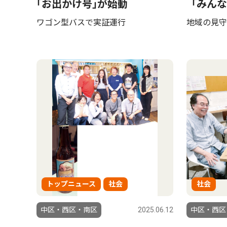
｢お出かけ号｣が始動
「みんな
ワゴン型バスで実証運行
地域の見守
トップニュース
社会
社会
中区・西区・南区
2025.06.12
中区・西区