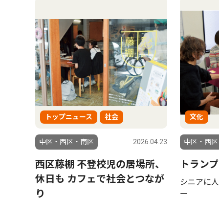
トップニュース
社会
文化
中区・西区・南区
2026.04.23
中区・西区
西区藤棚 不登校児の居場所、
トランプ
休日も カフェで社会とつなが
シニアに人
り
ー