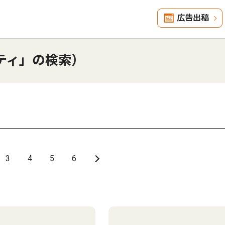
広告出稿
ティ」の検索）
3
4
5
6