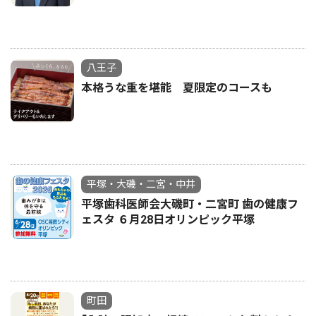
八王子
本格うな重を堪能 夏限定のコースも
平塚・大磯・二宮・中井
平塚歯科医師会大磯町・二宮町 歯の健康フ
ェスタ ６月28日オリンピック平塚
町田