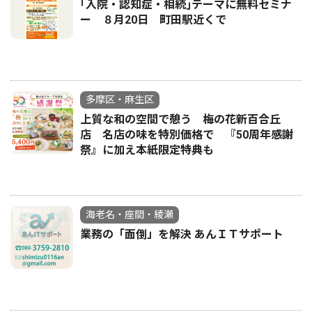
｢入院・認知症・相続｣テーマに無料セミナ
ー ８月20日 町田駅近くで
多摩区・麻生区
上質な和の空間で憩う 梅の花新百合丘
店 名店の味を特別価格で 『50周年感謝
祭』に加え本紙限定特典も
海老名・座間・綾瀬
業務の「面倒」を解決 あんＩＴサポート