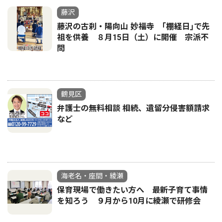
藤沢
藤沢の古刹・陽向山 妙福寺 ｢棚経日｣で先
祖を供養 ８月15日（土）に開催 宗派不
問
鶴見区
弁護士の無料相談 相続、遺留分侵害額請求
など
海老名・座間・綾瀬
保育現場で働きたい方へ 最新子育て事情
を知ろう ９月から10月に綾瀬で研修会