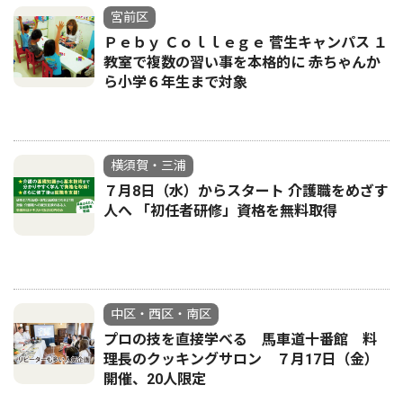
宮前区
Ｐｅｂｙ Ｃｏｌｌｅｇｅ 菅生キャンパス １
教室で複数の習い事を本格的に 赤ちゃんか
ら小学６年生まで対象
横須賀・三浦
７月8日（水）からスタート 介護職をめざす
人へ 「初任者研修」資格を無料取得
中区・西区・南区
プロの技を直接学べる 馬車道十番館 料
理長のクッキングサロン ７月17日（金）
開催、20人限定