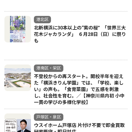
港北区
北新横浜に30本以上の“紫の桜” ｢世界三大
花木ジャカランダ｣ ６月28日（日）に祭り
も
港南区・栄区
不登校からの再スタート。開校半年を迎え
た「横浜きりん学園」では、「学校、楽し
い」の声も。「食育菜園」で五感を刺激
し、社会性を育む。／【神奈川県内初 小中
一貫の学びの多様化学校】
戸塚区・泉区
ウスイホーム戸塚店 片付け不要で即金買取
秘密厳守・即日対応