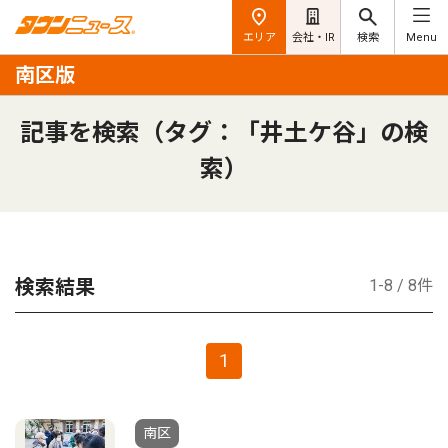
エリア
会社・IR
検索
Menu
南区版
記事を検索（タグ：「井土ケ谷」の検
索）
検索結果
1-8 / 8件
1
南区