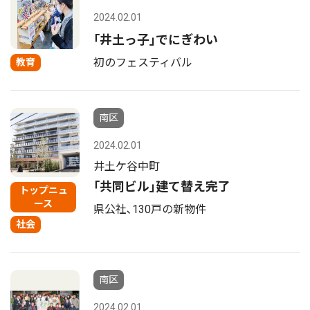
2024.02.01
｢井土っ子｣でにぎわい
初のフェスティバル
教育
南区
2024.02.01
井土ケ谷中町
｢共同ビル｣建て替え完了
トップニュ
ース
県公社､130戸の新物件
社会
南区
2024.02.01