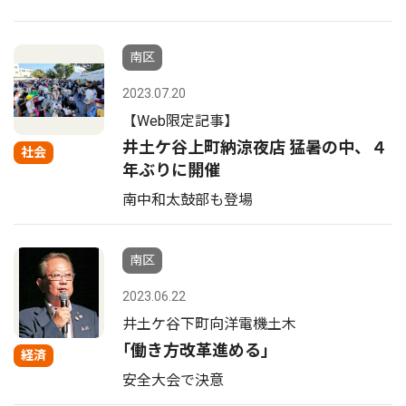
南区
2023.07.20
【Web限定記事】
井土ケ谷上町納涼夜店 猛暑の中、４
社会
年ぶりに開催
南中和太鼓部も登場
南区
2023.06.22
井土ケ谷下町向洋電機土木
｢働き方改革進める｣
経済
安全大会で決意