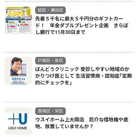
旭区・瀬谷区
先着５千名に最大５千円分のギフトカー
ド！ 年金ダブルプレゼント企画 きらぼ
し銀行で11月30日まで
戸塚区・泉区
ばんどうクリニック 受診しやすい地域のか
かりつけ医として 生活習慣病・認知症｢定期
的にチェックを｣
港南区・栄区
ウスイホーム上大岡店 厄介な借地権や底
地、放置していませんか？