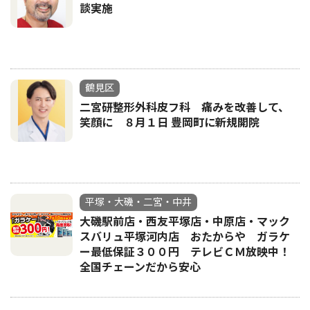
談実施
鶴見区
二宮研整形外科皮フ科 痛みを改善して、
笑顔に ８月１日 豊岡町に新規開院
平塚・大磯・二宮・中井
大磯駅前店・西友平塚店・中原店・マック
スバリュ平塚河内店 おたからや ガラケ
ー最低保証３００円 テレビＣＭ放映中！
全国チェーンだから安心