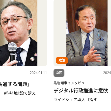
政治
2024.01.11
南区
2024
黒岩知事インタビュー
共通する問題｣
デジタル行政推進に意欲
 新基地建設で訴え
ライドシェア導入目指す