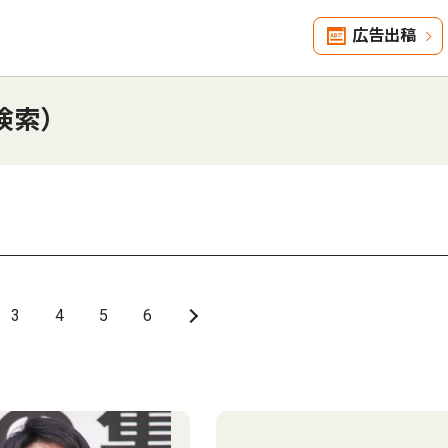
広告出稿
検索）
3
4
5
6