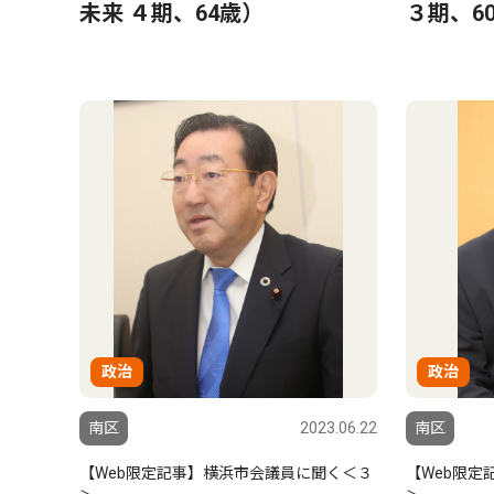
未来 ４期、64歳）
３期、6
政治
政治
南区
2023.06.22
南区
【Web限定記事】横浜市会議員に聞く＜３
【Web限定