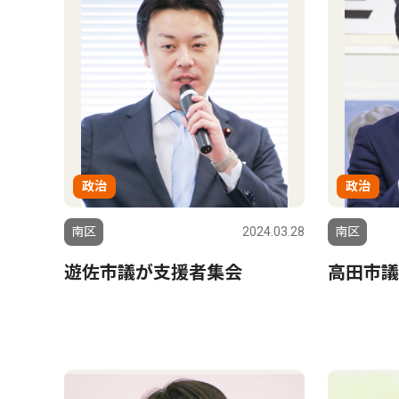
政治
政治
南区
2024.03.28
南区
遊佐市議が支援者集会
高田市議