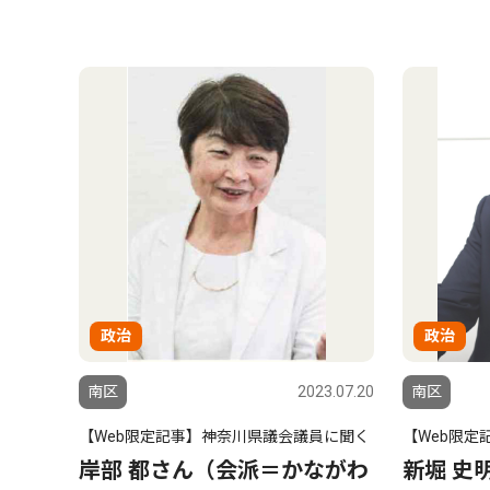
政治
政治
南区
2023.07.20
南区
【Web限定記事】神奈川県議会議員に聞く
【Web限定
岸部 都さん（会派＝かながわ
新堀 史