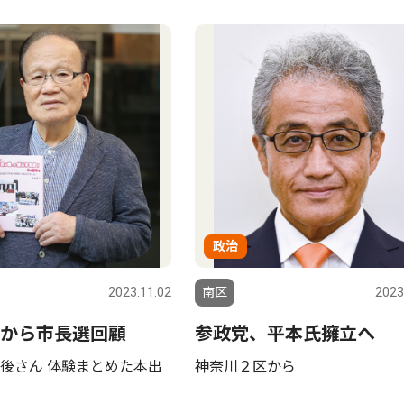
政治
2023.11.02
南区
2023
から市長選回顧
参政党、平本氏擁立へ
後さん 体験まとめた本出
神奈川２区から