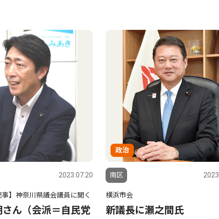
政治
2023.07.20
南区
2023
記事】神奈川県議会議員に聞く
横浜市会
明さん（会派＝自民党
新議長に瀬之間氏