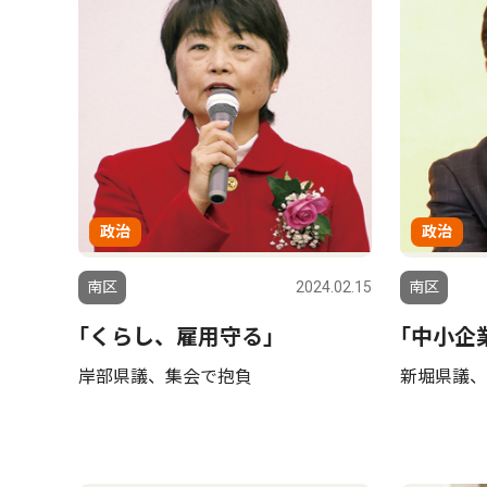
政治
政治
南区
2024.02.15
南区
｢くらし、雇用守る｣
｢中小企
岸部県議、集会で抱負
新堀県議、