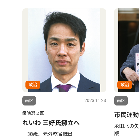
政治
政治
南区
2023.11.23
南区
衆院選２区
市民運動
れいわ 三好氏擁立へ
永田北の矢
版
38歳、元外務省職員