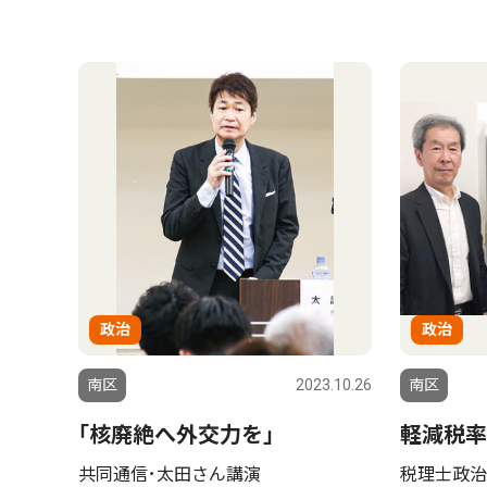
政治
政治
南区
2023.10.26
南区
｢核廃絶へ外交力を｣
軽減税率
共同通信･太田さん講演
税理士政治