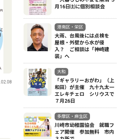
月16日㈯に個別相談会
港南区・栄区
大雨、台風後には点検を
屋根・外壁から水が侵
入？ ご相談は「神崎建
装」へ
大和
「ギャラリーおがわ」（上
.02.08
和田）が主催 九十九太一
エレキチェロ シリウスで
７月26日
多摩区・麻生区
川崎市幼稚園協会 就職フ
ェア開催 参加無料 市内
３カ所で