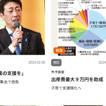
政治
2024.02.08
南区
2024
市予算案
業の支援を｣
出産費最大９万円を助成
集会で抱負
子育て支援強化へ