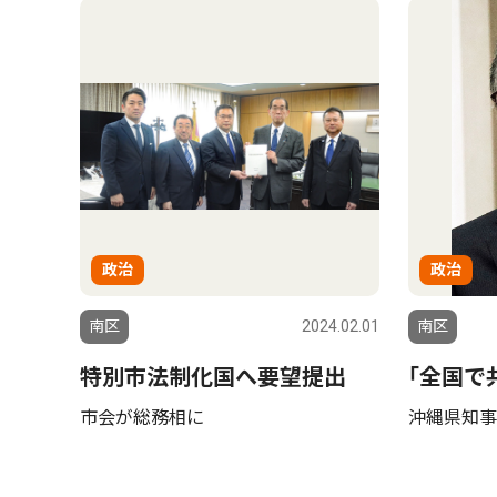
政治
政治
南区
2024.02.01
南区
特別市法制化国へ要望提出
｢全国で
市会が総務相に
沖縄県知事