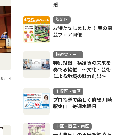
感
都筑区
お待たせしました！ 春の園
芸フェア開催
横須賀・三浦
特別対談 横須賀の未来を
奏でる協働 〜文化・芸術
による地域の魅力創出〜
.03.14
川崎区・幸区
プロ指導で楽しく麻雀 川崎
駅東口 毎週木曜日
中区・西区・南区
一人暮らしの不安を解消 ５