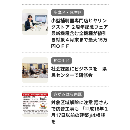
多摩区・麻生区
小型補聴器専門店ヒヤリン
グストア ２周年記念フェア
最新機種含む全機種が値引
き対象４月末まで最大15万
円ＯＦＦ
神奈川区
社会課題にビジネスを 県
民センターで研修会
さがみはら南区
対象区域解除に注意 翔さん
で防音工事も 「平成18年１
月17日以前の建築｣は相談
を