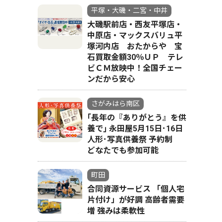
平塚・大磯・二宮・中井
大磯駅前店・西友平塚店・
中原店・マックスバリュ平
塚河内店 おたからや 宝
石買取金額30％ＵＰ テレ
ビＣＭ放映中！全国チェー
ンだから安心
さがみはら南区
｢長年の『ありがとう』を供
養で｣ 永田屋5月15日･16日
人形･写真供養祭 予約制
どなたでも参加可能
町田
合同資源サービス 「個人宅
片付け」が好調 高齢者需要
増 強みは柔軟性