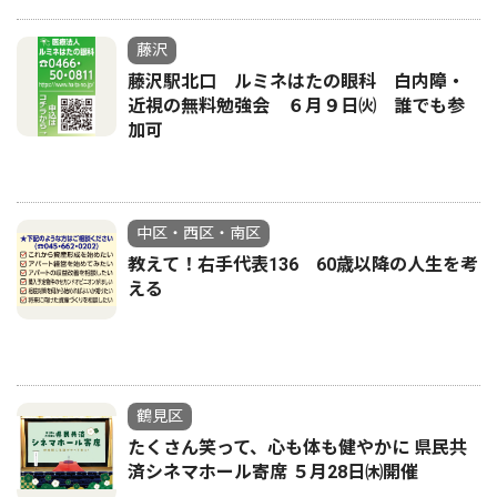
藤沢
藤沢駅北口 ルミネはたの眼科 白内障・
近視の無料勉強会 ６月９日㈫ 誰でも参
加可
中区・西区・南区
教えて！右手代表136 60歳以降の人生を考
える
鶴見区
たくさん笑って、心も体も健やかに 県民共
済シネマホール寄席 ５月28日㈭開催