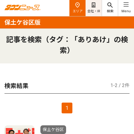
エリア
会社・IR
検索
Menu
保土ケ谷区版
記事を検索（タグ：「ありあけ」の検
索）
検索結果
1-2 / 2件
1
保土ケ谷区