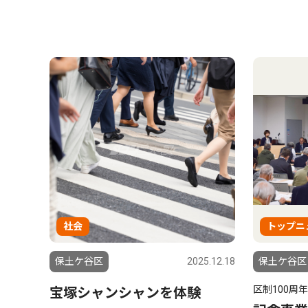
社会
トップニ
保土ケ谷区
2025.12.18
保土ケ谷区
区制100周
宝塚シャンシャンを体験