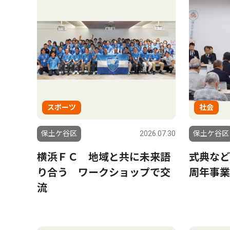
スポーツ
社会
保土ケ谷区
2026.07.30
保土ケ谷区
横浜ＦＣ 地域と共に未来語
式典など
り合う ワークショップで交
周年事業
流