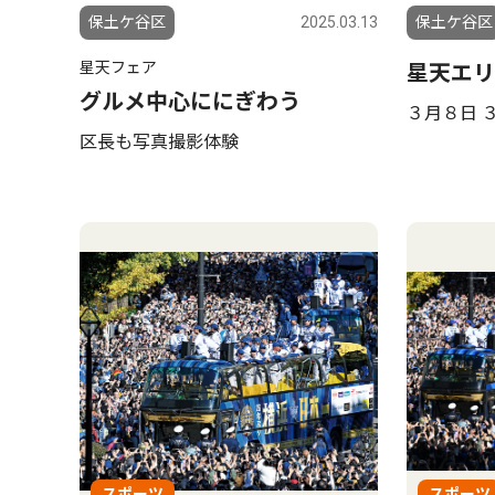
保土ケ谷区
2025.03.13
保土ケ谷区
星天フェア
星天エリ
グルメ中心ににぎわう
３月８日 
区長も写真撮影体験
スポーツ
スポーツ