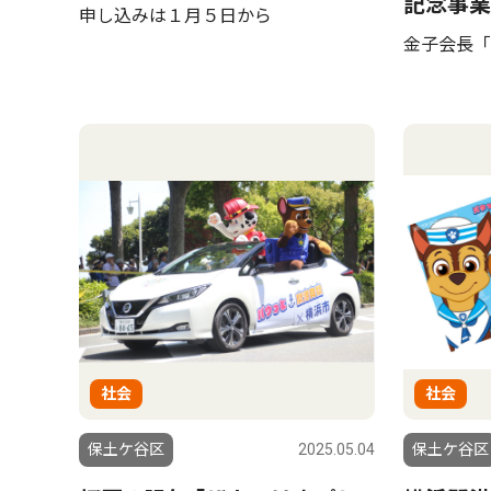
記念事業
申し込みは１月５日から
金子会長「
社会
社会
保土ケ谷区
2025.05.04
保土ケ谷区