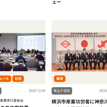
ュー
ュース
社会
経済
2025.12.04
保土ケ谷区
2025
年事業実行委員会
横浜市産業功労者に神奈