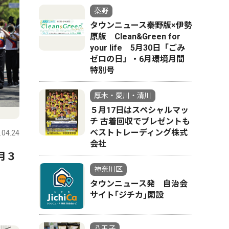
秦野
タウンニュース秦野版×伊勢
原版 Clean&Green for
your life 5月30日「ごみ
ゼロの日」・6月環境月間
特別号
厚木・愛川・清川
５月17日はスペシャルマッ
チ 古着回収でプレゼントも
ベストトレーディング株式
.04.24
会社
月３
神奈川区
タウンニュース発 自治会
サイト｢ジチカ｣開設
八王子