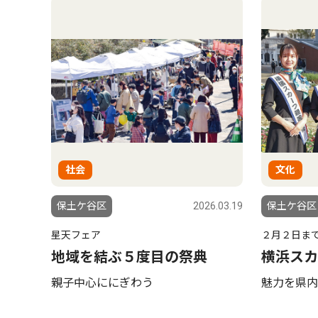
社会
文化
保土ケ谷区
2026.03.19
保土ケ谷区
星天フェア
２月２日ま
地域を結ぶ５度目の祭典
横浜スカ
親子中心ににぎわう
魅力を県内