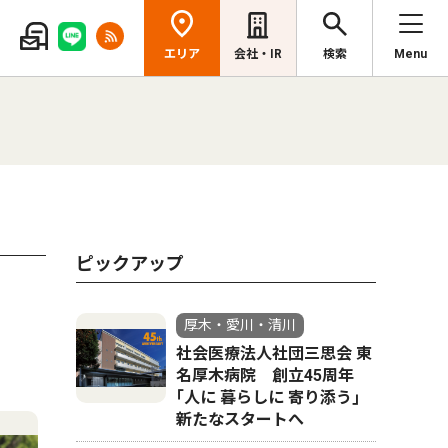
エリア
会社・IR
検索
Menu
ピックアップ
厚木・愛川・清川
社会医療法人社団三思会 東
名厚木病院 創立45周年
｢人に 暮らしに 寄り添う｣
新たなスタートへ