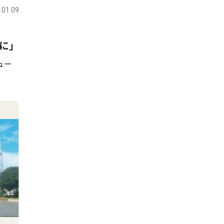
.01.09
に｣
ュー