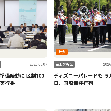
社会
2026.05.07
保土ケ谷区
2026
準備始動に 区制100
ディズニーパレードも ５
実行委
日、国際仮装行列