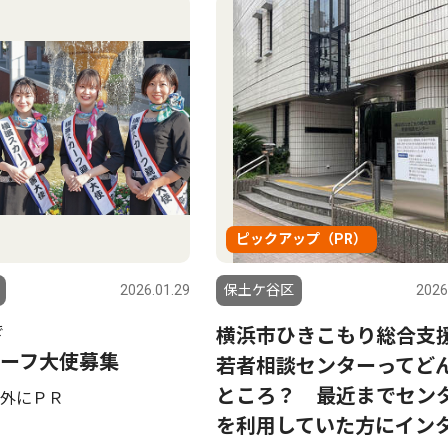
ピックアップ（PR）
2026.01.29
保土ケ谷区
2026
で
横浜市ひきこもり総合支
ーフ大使募集
若者相談センターってど
ところ？ 最近までセン
外にＰＲ
を利用していた方にイン