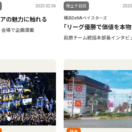
2025.02.06
保土ケ谷区
2025
横浜DeNAベイスターズ
アの魅力に触れる
｢リーグ優勝で価値を本物
３会場で企画満載
萩原チーム統括本部長インタビ
社会