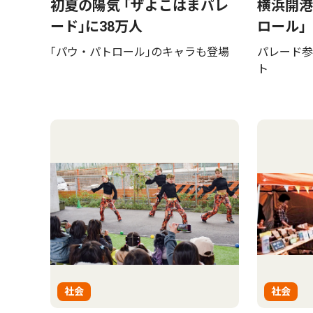
初夏の陽気 ｢ザよこはまパレ
横浜開港
ード｣に38万人
ロール｣
｢パウ・パトロール｣のキャラも登場
パレード参
ト
社会
社会