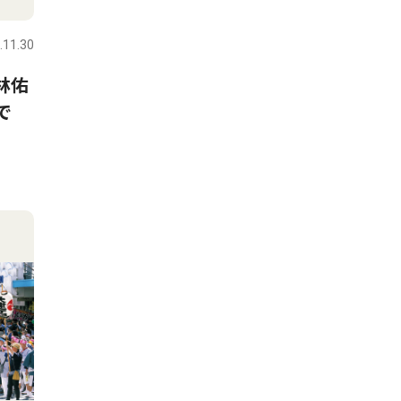
.11.30
林佑
で