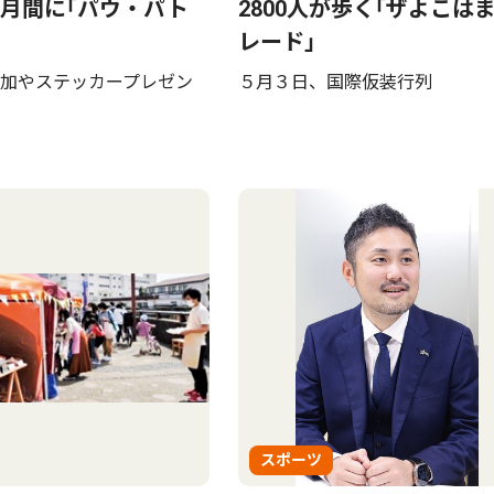
月間に｢パウ・パト
2800人が歩く｢ザよこは
レード｣
加やステッカープレゼン
５月３日、国際仮装行列
スポーツ