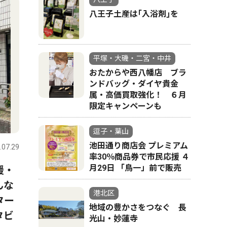
八王子土産は｢入浴剤｣を
平塚・大磯・二宮・中井
おたからや西八幡店 ブラ
ンドバッグ・ダイヤ貴金
属・高価買取強化！ ６月
限定キャンペーンも
逗子・葉山
池田通り商店会 プレミアム
.07.29
率30％商品券で市民応援 ４
月29日 「鳥一」前で販売
援・
んな
港北区
ター
地域の豊かさをつなぐ 長
タビ
光山・妙蓮寺