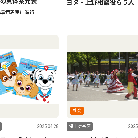
の具体案発表
ヨタ・上野相談役ら５人
準備着実に進行」
社会
2025.04.28
保土ケ谷区
2025