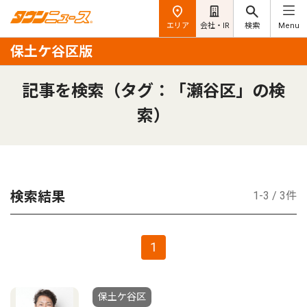
エリア
会社・IR
検索
Menu
保土ケ谷区版
記事を検索（タグ：「瀬谷区」の検
索）
検索結果
1-3 / 3件
1
保土ケ谷区