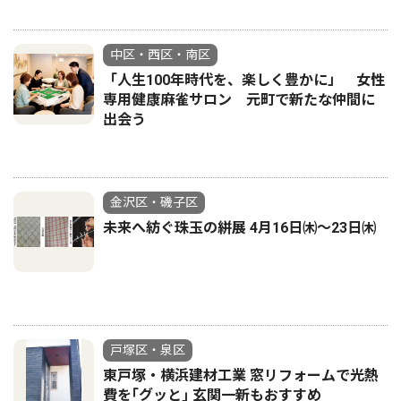
中区・西区・南区
「人生100年時代を、楽しく豊かに」 女性
専用健康麻雀サロン 元町で新たな仲間に
出会う
金沢区・磯子区
未来へ紡ぐ珠玉の絣展 4月16日㈭～23日㈭
戸塚区・泉区
東戸塚・横浜建材工業 窓リフォームで光熱
費を｢グッと｣ 玄関一新もおすすめ