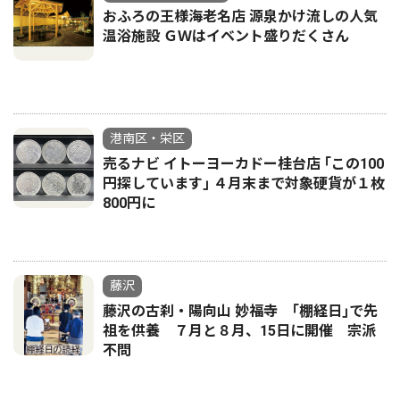
おふろの王様海老名店 源泉かけ流しの人気
温浴施設 ＧＷはイベント盛りだくさん
港南区・栄区
売るナビ イトーヨーカドー桂台店 ｢この100
円探しています｣ ４月末まで対象硬貨が１枚
800円に
藤沢
藤沢の古刹・陽向山 妙福寺 ｢棚経日｣で先
祖を供養 ７月と８月、15日に開催 宗派
不問