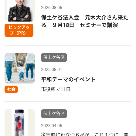
2026.08.06
保土ケ谷法人会 元木大介さん来た
る ９月18日 セミナーで講演
ピックアッ
プ（PR）
保土ケ谷区
2025.08.01
平和テーマのイベント
市役所で11日
社会
保土ケ谷区
2023.04.06
災害時に役立つ６品が、これ１つに 関