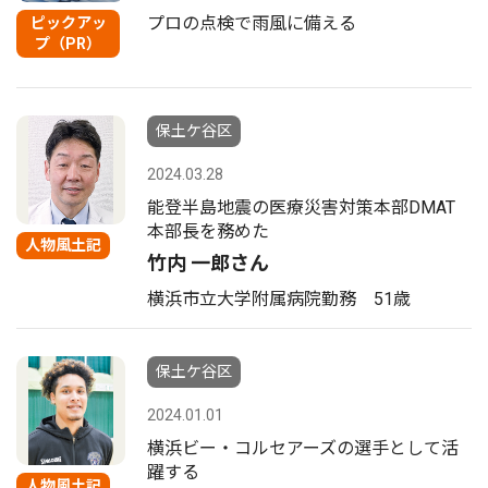
プロの点検で雨風に備える
ピックアッ
プ（PR）
保土ケ谷区
2024.03.28
能登半島地震の医療災害対策本部DMAT
本部長を務めた
人物風土記
竹内 一郎さん
横浜市立大学附属病院勤務 51歳
保土ケ谷区
2024.01.01
横浜ビー・コルセアーズの選手として活
躍する
人物風土記