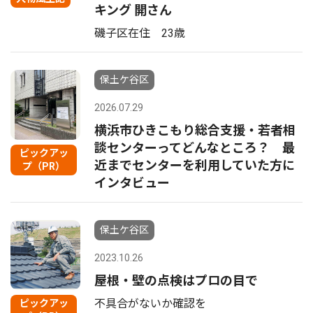
キング 開さん
磯子区在住 23歳
保土ケ谷区
2026.07.29
横浜市ひきこもり総合支援・若者相
談センターってどんなところ？ 最
ピックアッ
近までセンターを利用していた方に
プ（PR）
インタビュー
保土ケ谷区
2023.10.26
屋根・壁の点検はプロの目で
不具合がないか確認を
ピックアッ