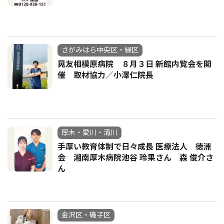
さがみはら中央区・緑区
晃友相模原病院 ８月３日 新館内覧会を開
催 取材協力／小澤仁院長
厚木・愛川・清川
手厚い教育体制で日々成長 医療法人 徳洲
会 湘南厚木病院池谷 玲果さん 森 俊介さ
ん
金沢区・磯子区