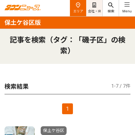
エリア
会社・IR
検索
Menu
保土ケ谷区版
記事を検索（タグ：「磯子区」の検
索）
検索結果
1-7 / 7件
1
保土ケ谷区