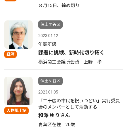
８月15日、締め切り
保土ケ谷区
2023.01.12
年頭所感
課題に挑戦、新時代切り拓く
経済
横浜商工会議所会頭 上野 孝
保土ケ谷区
2023.01.05
「二十歳の市民を祝うつどい」実行委員
会のメンバーとして活動する
人物風土記
和澤 ゆりさん
青葉区在住 20歳