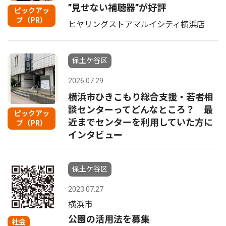
”見せない補聴器”が好評
ピックアッ
プ（PR）
ヒヤリングストアマルイシティ横浜店
保土ケ谷区
2026.07.29
横浜市ひきこもり総合支援・若者相
談センターってどんなところ？ 最
ピックアッ
近までセンターを利用していた方に
プ（PR）
インタビュー
保土ケ谷区
2023.07.27
横浜市
公園の活用法を募集
社会