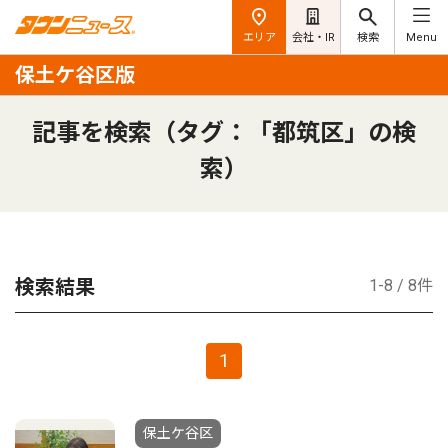
エリア
会社・IR
検索
Menu
保土ケ谷区版
記事を検索（タグ：「都筑区」の検
索）
検索結果
1-8 / 8件
1
保土ケ谷区