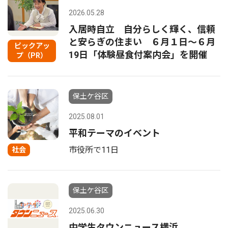
2026.05.28
入居時自立 自分らしく輝く、信頼
と安らぎの住まい ６月１日～６月
ピックアッ
19日「体験昼食付案内会」を開催
プ（PR）
保土ケ谷区
2025.08.01
平和テーマのイベント
市役所で11日
社会
保土ケ谷区
2025.06.30
中学生タウンニュース横浜