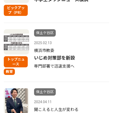
ピックアッ
プ（PR）
保土ケ谷区
2025.02.13
横浜市教委
いじめ対策部を新設
トップニュ
ース
専門部署で迅速支援へ
教育
保土ケ谷区
2024.04.11
聞こえると人生が変わる