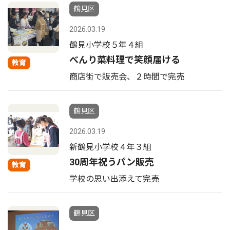
鶴見区
2026.03.19
鶴見小学校５年４組
べんり菜料理で笑顔届ける
教育
商店街で販売会、２時間で完売
鶴見区
2026.03.19
新鶴見小学校４年３組
30周年祝うパン販売
教育
学校の思い出添えて完売
鶴見区