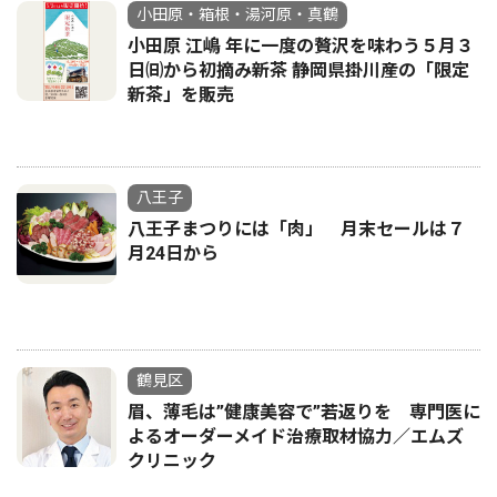
小田原・箱根・湯河原・真鶴
小田原 江嶋 年に一度の贅沢を味わう５月３
日㈰から初摘み新茶 静岡県掛川産の「限定
新茶」を販売
八王子
八王子まつりには「肉」 月末セールは７
月24日から
鶴見区
眉、薄毛は”健康美容で”若返りを 専門医に
よるオーダーメイド治療取材協力／エムズ
クリニック