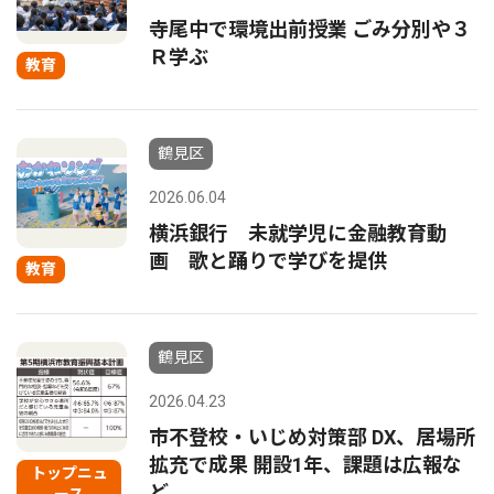
寺尾中で環境出前授業 ごみ分別や３
Ｒ学ぶ
教育
鶴見区
2026.06.04
横浜銀行 未就学児に金融教育動
画 歌と踊りで学びを提供
教育
鶴見区
2026.04.23
市不登校・いじめ対策部 DX、居場所
拡充で成果 開設1年、課題は広報な
トップニュ
ど