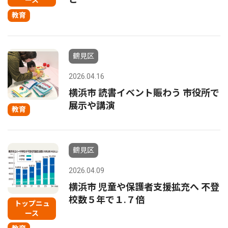
ース
教育
鶴見区
2026.04.16
横浜市 読書イベント賑わう 市役所で
展示や講演
教育
鶴見区
2026.04.09
横浜市 児童や保護者支援拡充へ 不登
校数５年で１.７倍
トップニュ
ース