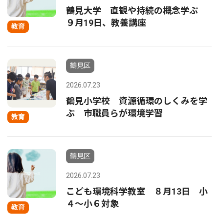
鶴見大学 直観や持続の概念学ぶ
９月19日、教養講座
教育
鶴見区
2026.07.23
鶴見小学校 資源循環のしくみを学
ぶ 市職員らが環境学習
教育
鶴見区
2026.07.23
こども環境科学教室 ８月13日 小
４〜小６対象
教育