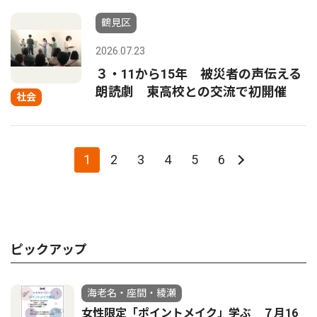
鶴見区
2026.07.23
３・11から15年 被災者の声伝える
朗読劇 東高校との交流で初開催
社会
1
2
3
4
5
6
ピックアップ
海老名・座間・綾瀬
女性限定「ポイントメイク」学ぶ ７月16