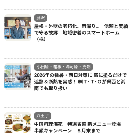
藤沢
屋根・外壁の老朽化、雨漏り… 信頼と実績
で守る故郷 地域密着のスマートホーム
（株）
小田原・箱根・湯河原・真鶴
2026年の猛暑・西日対策に 窓に塗るだけで
遮熱＆断熱を実感！ ㈱Ｔ･Ｔ･Ｏが県西と湘
南でも取り扱い
八王子
中国料理海苑 特選省菜 新メニュー登場
半額キャンペーン ８月末まで