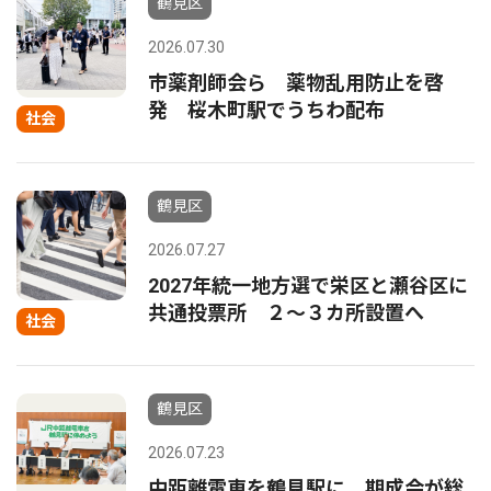
鶴見区
2026.07.30
市薬剤師会ら 薬物乱用防止を啓
発 桜木町駅でうちわ配布
社会
鶴見区
2026.07.27
2027年統一地方選で栄区と瀬谷区に
共通投票所 ２〜３カ所設置へ
社会
鶴見区
2026.07.23
中距離電車を鶴見駅に 期成会が総