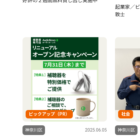
好評の２週間無料貸し出し実施中
起業家／ビ
敦士
ピックアップ（PR）
社会
神奈川区
2025.06.05
神奈川区