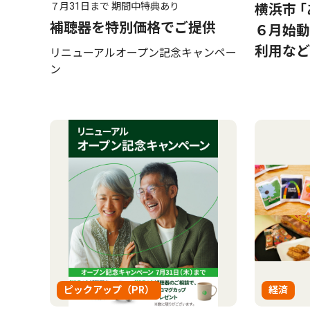
７月31日まで 期間中特典あり
横浜市 
補聴器を特別価格でご提供
６月始動
利用など
リニューアルオープン記念キャンペー
ン
ピックアップ（PR）
経済