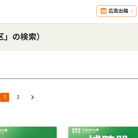
広告出稿
区」の検索）
1
2