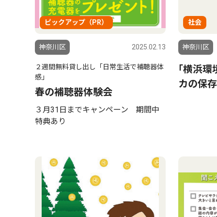
ピックアップ（PR）
社会
神奈川区
2025.02.13
神奈川区
２週間無料貸し出し「日常生活で補聴器体
｢横浜環
感」
カの保存
春の補聴器体験会
３月31日までキャンペーン 期間中
特典あり