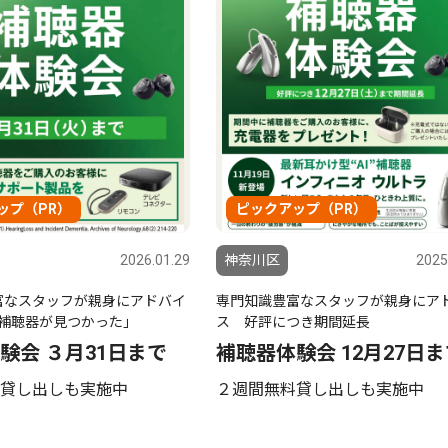
ップ（PR）
ピックアップ（PR）
2026.01.29
神奈川区
2025
富なスタッフが親身にアドバイ
専門知識豊富なスタッフが親身にア
補聴器が見つかった｣
ス 好評につき期間延長
験会 ３月31日まで
補聴器体験会 12月27日
貸し出しも実施中
２週間無料貸し出しも実施中