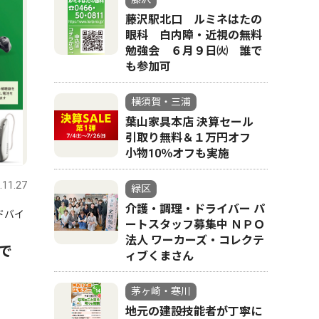
藤沢駅北口 ルミネはたの
眼科 白内障・近視の無料
勉強会 ６月９日㈫ 誰で
も参加可
横須賀・三浦
葉山家具本店 決算セール
引取り無料＆１万円オフ
小物10％オフも実施
.11.27
緑区
介護・調理・ドライバー パ
ドバイ
ートスタッフ募集中 ＮＰＯ
法人 ワーカーズ・コレクテ
まで
ィブくまさん
茅ヶ崎・寒川
地元の建設技能者が丁寧に