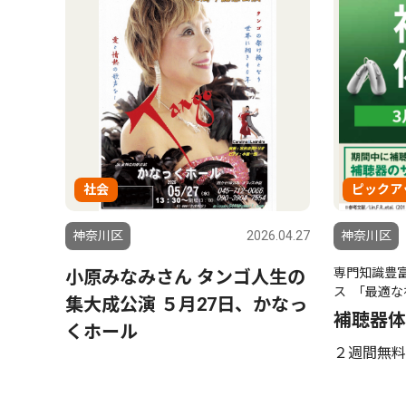
社会
ピックア
神奈川区
2026.04.27
神奈川区
専門知識豊
小原みなみさん タンゴ人生の
ス ｢最適な
集大成公演 ５月27日、かなっ
補聴器体
くホール
２週間無料