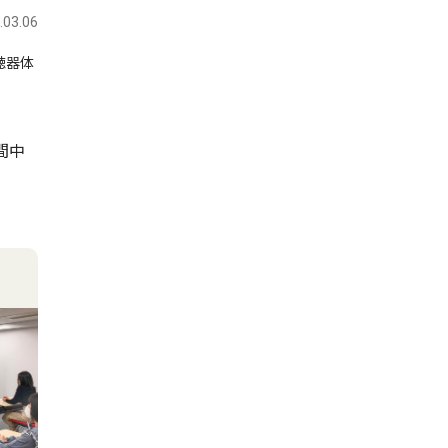
.03.06
聴器体
間中