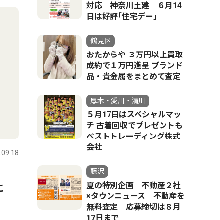
対応 神奈川土建 ６月14
日は好評｢住宅デー｣
鶴見区
おたからや ３万円以上買取
成約で１万円進呈 ブランド
品・貴金属をまとめて査定
厚木・愛川・清川
５月17日はスペシャルマッ
チ 古着回収でプレゼントも
ベストトレーディング株式
会社
.09.18
藤沢
夏の特別企画 不動産２社
に
×タウンニュース 不動産を
無料査定 応募締切は８月
17日まで