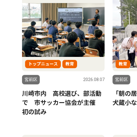
トップニュース
教育
教育
宮前区
2026.08.07
宮前区
川崎市内 高校選び、部活動
「朝の
で 市サッカー協会が主催
犬蔵小な
初の試み