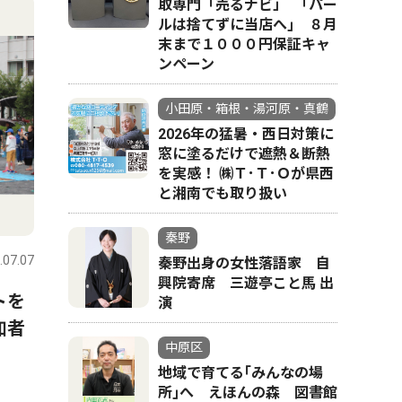
取専門「売るナビ」 ｢パー
ルは捨てずに当店へ｣ ８月
末まで１０００円保証キャ
ンペーン
小田原・箱根・湯河原・真鶴
2026年の猛暑・西日対策に
窓に塗るだけで遮熱＆断熱
を実感！ ㈱Ｔ･Ｔ･Ｏが県西
と湘南でも取り扱い
秦野
.07.07
秦野出身の女性落語家 自
興院寄席 三遊亭こと馬 出
トを
演
加者
中原区
地域で育てる｢みんなの場
所｣へ えほんの森 図書館