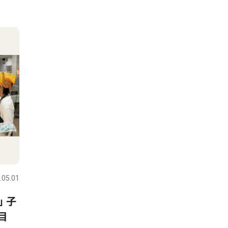
.05.01
 子
目