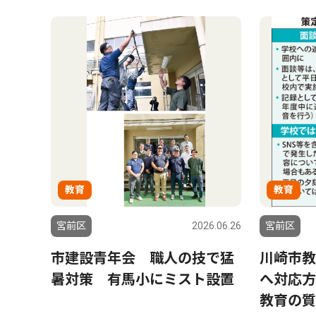
教育
教育
宮前区
2026.06.26
宮前区
市建設青年会 職人の技で猛
川崎市教
暑対策 有馬小にミスト設置
へ対応方
教育の質