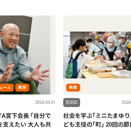
ュース
教育
教育
2026.05.01
宮前区
2026
TA宮下会長 ｢自分で
社会を学ぶ｢ミニたまゆり｣
を支えたい 大人も共
ども主役の｢町｣ 20回の節