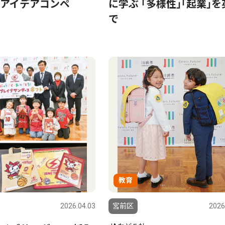
アイデアコンペ
に学ぶ ｢多様性｣｢起業｣を
で
教育
2026.04.03
宮前区
2026