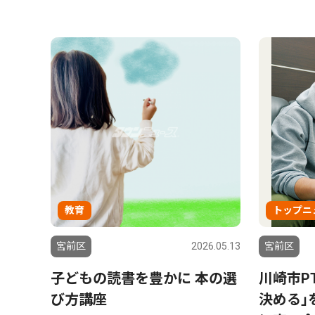
教育
トップニ
宮前区
2026.05.13
宮前区
子どもの読書を豊かに 本の選
川崎市P
び方講座
決める｣