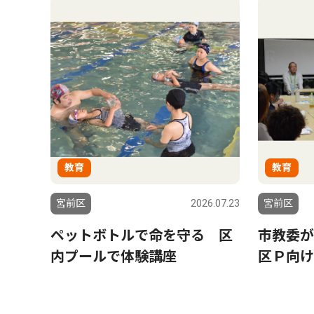
教育
教育
宮前区
2026.07.23
宮前区
ペットボトルで命を守る 区
市教委
内プールで体験講座
区Ｐ向け