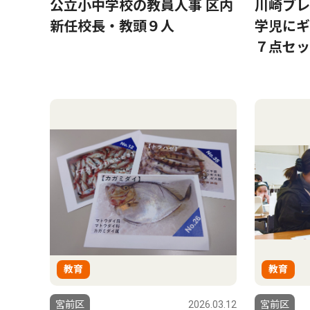
公立小中学校の教員人事 区内
川崎ブレ
新任校長・教頭９人
学児にギ
７点セッ
教育
教育
宮前区
2026.03.12
宮前区