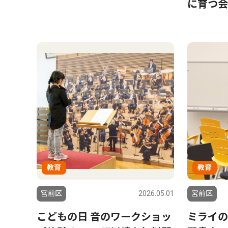
に育つ会
教育
教育
宮前区
2026.05.01
宮前区
こどもの日 音のワークショッ
ミライの