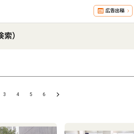
広告出稿
検索）
3
4
5
6