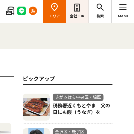
エリア
会社・IR
検索
Menu
ピックアップ
さがみはら中央区・緑区
税務署近くもとやま 父の
日にも鰻（うなぎ）を
金沢区・磯子区