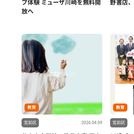
プ体験 ミューザ川崎を無料開
野書店、
放へ
教育
教育
宮前区
2026.04.09
宮前区