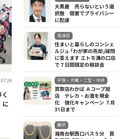
大黒屋 売らないという選
択肢 個室でプライバシー
に配慮
高津区
住まいと暮らしのコンシェ
ルジュ ｢わが家の売却｣疑問
に答えます エトモ溝の口店
で７日間限定の相談会
平塚・大磯・二宮・中井
.07.24
買取店わかば Ａコープ旭
づく
店 テレカ・お酒を現金
化 強化キャンペーン ７月
）に
31日まで
藤沢
湘南台駅西口バス５分 買