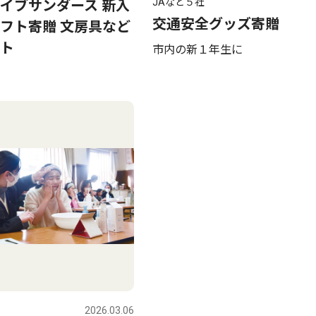
JAなど５社
イブサンダース 新入
交通安全グッズ寄贈
フト寄贈 文房具など
ト
市内の新１年生に
2026.03.06