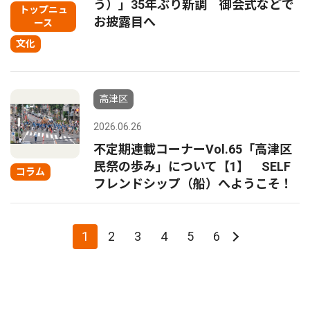
う）」35年ぶり新調 御会式などで
トップニュ
お披露目へ
ース
文化
高津区
2026.06.26
不定期連載コーナーVol.65「高津区
民祭の歩み」について【1】 SELF
コラム
フレンドシップ（船）へようこそ！
1
2
3
4
5
6