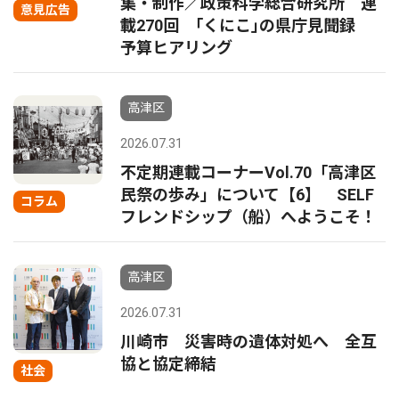
集・制作／政策科学総合研究所 連
意見広告
載270回 ｢くにこ｣の県庁見聞録
予算ヒアリング
高津区
2026.07.31
不定期連載コーナーVol.70「高津区
民祭の歩み」について【6】 SELF
コラム
フレンドシップ（船）へようこそ！
高津区
2026.07.31
川崎市 災害時の遺体対処へ 全互
協と協定締結
社会