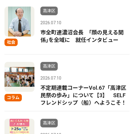
高津区
2026.07.10
市全町連濃沼会長 ｢顔の見える関
係｣を全域に 就任インタビュー
社会
高津区
2026.07.10
不定期連載コーナーVol.67「高津区
民祭の歩み」について【3】 SELF
コラム
フレンドシップ（船）へようこそ！
高津区