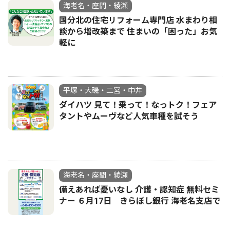
海老名・座間・綾瀬
国分北の住宅リフォーム専門店 水まわり相
談から増改築まで 住まいの「困った」お気
軽に
平塚・大磯・二宮・中井
ダイハツ 見て！乗って！なっトク！フェア
タントやムーヴなど人気車種を試そう
海老名・座間・綾瀬
備えあれば憂いなし 介護・認知症 無料セミ
ナー ６月17日 きらぼし銀行 海老名支店で