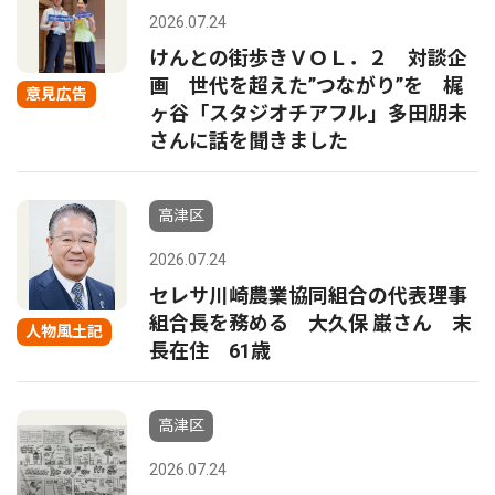
2026.07.24
けんとの街歩きＶＯＬ．２ 対談企
画 世代を超えた”つながり”を 梶
意見広告
ヶ谷「スタジオチアフル」多田朋未
さんに話を聞きました
高津区
2026.07.24
セレサ川崎農業協同組合の代表理事
組合長を務める 大久保 巌さん 末
人物風土記
長在住 61歳
高津区
2026.07.24