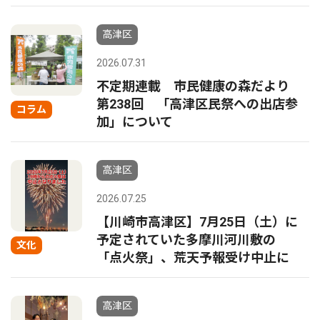
高津区
2026.07.31
不定期連載 市民健康の森だより
第238回 「高津区民祭への出店参
コラム
加」について
高津区
2026.07.25
【川崎市高津区】7月25日（土）に
予定されていた多摩川河川敷の
文化
「点火祭」、荒天予報受け中止に
高津区