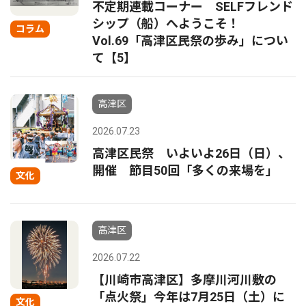
不定期連載コーナー SELFフレンド
シップ（船）へようこそ！
コラム
Vol.69「高津区民祭の歩み」につい
て【5】
高津区
2026.07.23
高津区民祭 いよいよ26日（日）、
開催 節目50回「多くの来場を」
文化
高津区
2026.07.22
【川崎市高津区】多摩川河川敷の
「点火祭」今年は7月25日（土）に
文化