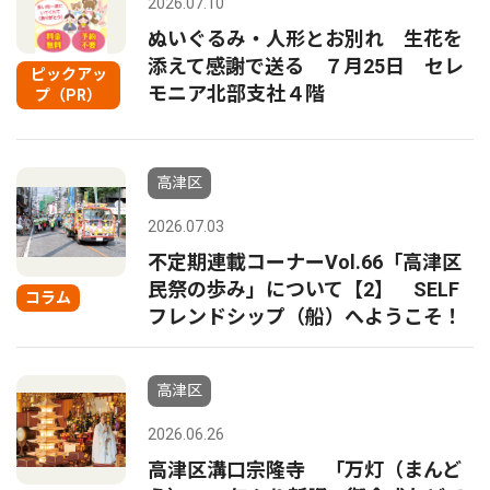
2026.07.10
ぬいぐるみ・人形とお別れ 生花を
添えて感謝で送る ７月25日 セレ
ピックアッ
モニア北部支社４階
プ（PR）
高津区
2026.07.03
不定期連載コーナーVol.66「高津区
民祭の歩み」について【2】 SELF
コラム
フレンドシップ（船）へようこそ！
高津区
2026.06.26
高津区溝口宗隆寺 「万灯（まんど