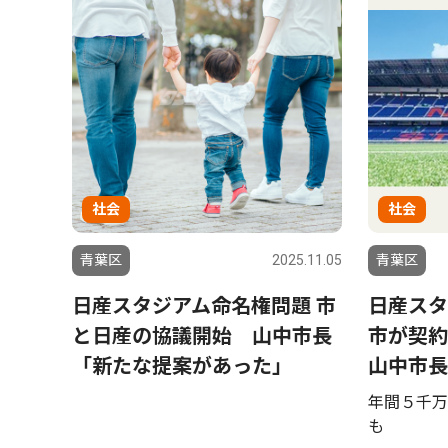
社会
社会
青葉区
2025.11.05
青葉区
日産スタジアム命名権問題 市
日産スタ
と日産の協議開始 山中市長
市が契
「新たな提案があった」
山中市長
年間５千万
も