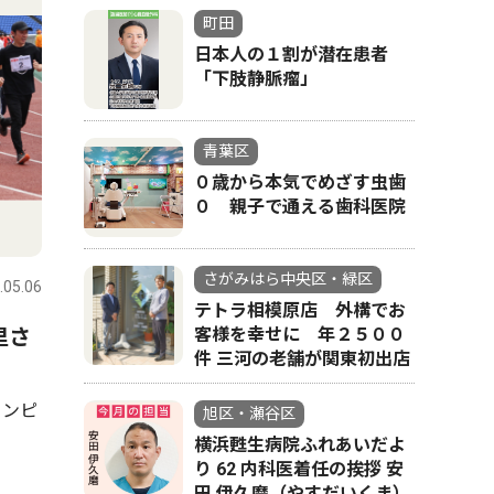
町田
日本人の１割が潜在患者
「下肢静脈瘤」
青葉区
０歳から本気でめざす虫歯
０ 親子で通える歯科医院
さがみはら中央区・緑区
.05.06
テトラ相模原店 外構でお
里さ
客様を幸せに 年２５００
件 三河の老舗が関東初出店
リンピ
旭区・瀬谷区
横浜甦生病院ふれあいだよ
り 62 内科医着任の挨拶 安
田 伊久磨（やすだいくま）