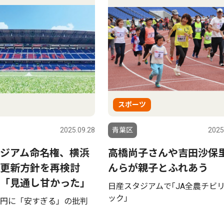
スポーツ
2025.09.28
青葉区
2025
ジアム命名権、横浜
高橋尚子さんや吉田沙保
約更新方針を再検討
んらが親子とふれあう
「見通し甘かった」
日産スタジアムで｢JA全農チビ
ック｣
円に「安すぎる」の批判