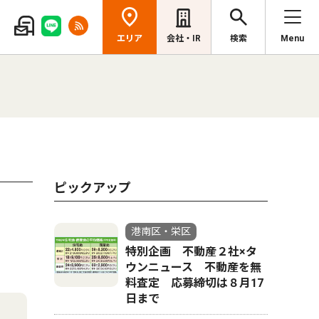
エリア
会社・IR
検索
Menu
ピックアップ
港南区・栄区
特別企画 不動産２社×タ
ウンニュース 不動産を無
料査定 応募締切は８月17
日まで