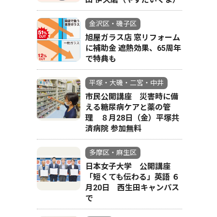
金沢区・磯子区
旭屋ガラス店 窓リフォーム
に補助金 遮熱効果、65周年
で特典も
平塚・大磯・二宮・中井
市民公開講座 災害時に備
える糖尿病ケアと薬の管
理 ８月28日（金）平塚共
済病院 参加無料
多摩区・麻生区
日本女子大学 公開講座
「短くても伝わる」英語 ６
月20日 西生田キャンパス
で