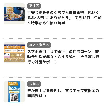
高津区
平安会館みぞのくちで人形供養祭 ぬいぐ
るみ･人形に｢ありがとう｣ ７月12日 午前
９時半から午後０時半
旭区・瀬谷区
スマホ専用「ＵＩ銀行」の住宅ローン 変
動金利型が年０・８４５％〜 きらぼし銀
行で対面サポート
青葉区
県が賃上げを後押し 賃金アップ支援金の
申請受付中