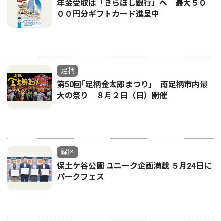
年金受取は「きらぼし銀行」へ 最大５０
００円分ギフトカード進呈中
足柄
第50回｢足柄金太郎まつり｣ 南足柄市内最
大の祭り ８月２日（日）開催
緑区
保土ケ谷公園 ユニーク企画満載 ５月24日に
パークフェス