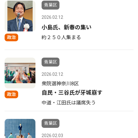
青葉区
2026.02.12
小島氏、新春の集い
約２５０人集まる
政治
青葉区
2026.02.12
衆院選神奈川8区
自民・三谷氏が牙城崩す
政治
中道・江田氏は議席失う
青葉区
2026.02.03