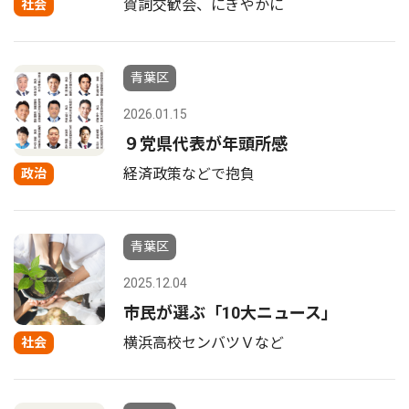
賀詞交歓会、にぎやかに
社会
青葉区
2026.01.15
９党県代表が年頭所感
経済政策などで抱負
政治
青葉区
2025.12.04
市民が選ぶ「10大ニュース｣
横浜高校センバツＶなど
社会