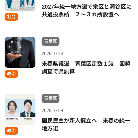
2027年統一地方選で栄区と瀬谷区に
共通投票所 ２〜３カ所設置へ
社会
青葉区
2026.07.23
来春県議選 青葉区定数１減 国勢
調査で県試算
政治
青葉区
2026.07.09
国民民主が新人擁立へ 来春の統一
地方選
政治