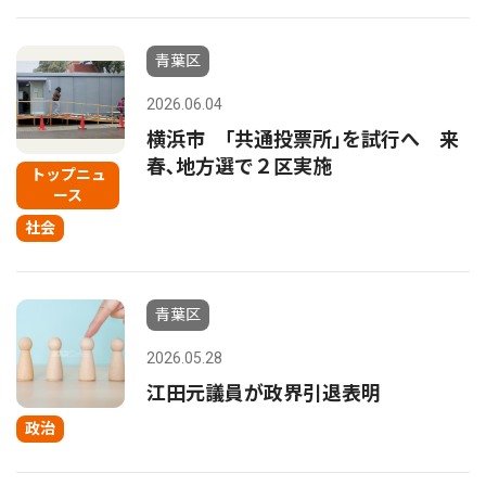
青葉区
2026.06.04
横浜市 ｢共通投票所｣を試行へ 来
春､地方選で２区実施
トップニュ
ース
社会
青葉区
2026.05.28
江田元議員が政界引退表明
政治