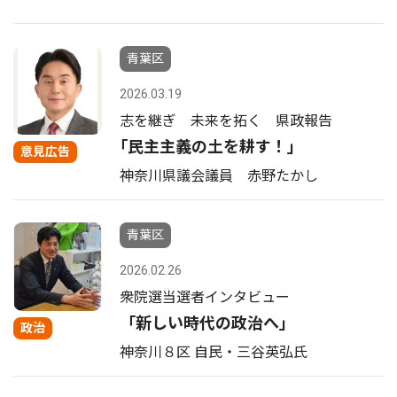
青葉区
2026.03.19
志を継ぎ 未来を拓く 県政報告
｢民主主義の土を耕す！｣
意見広告
神奈川県議会議員 赤野たかし
青葉区
2026.02.26
衆院選当選者インタビュー
「新しい時代の政治へ」
政治
神奈川８区 自民・三谷英弘氏