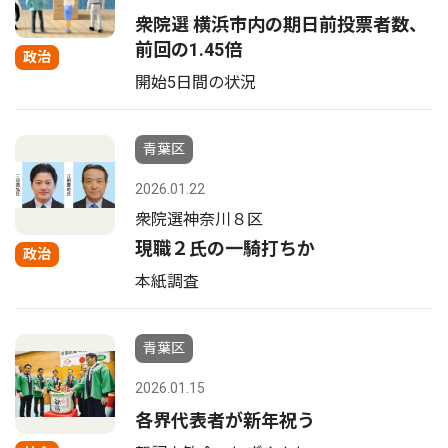
衆院選 横浜市内の期日前投票者数、
前回の1.45倍
政治
開始5日間の状況
青葉区
2026.01.22
衆院選神奈川８区
現職２氏の一騎打ちか
政治
本紙調査
青葉区
2026.01.15
各界代表者が新年祝う